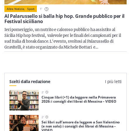
Sicilia
1
'
Altre Notizie,
Sport
Al Palarussello si balla hip hop. Grande pubblico per il
Festival siciiliano
Ieri pomeriggio, un nutrito e caloroso pubblico ha assistito al
Servizi
Sicilia Hip hop festival, valevole per le finali dei campionati per il
sud Italia di break dance. L'evento, svoltosi al Palarussello di
Gravitelli, è stato organizzato da Michele Bottari e…
Resta sempre aggiornato con le ultime news, iscriviti alla
nostra newsletter
Scelti dalla redazione
I più letti
Iscriviti
2
'
Cinque libri (+1) da leggere nella Primavera
2026: i consigli dei librai di Messina – VIDEO
2
'
Sei libri sull’amore da leggere a San Valentino
(e non solo): i consigli dei librai di Messina –
VIDEO