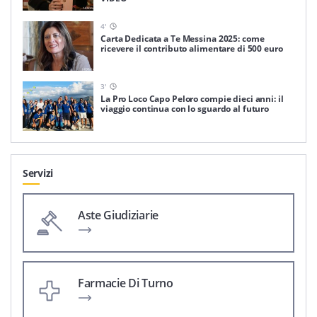
4
'
Carta Dedicata a Te Messina 2025: come
ricevere il contributo alimentare di 500 euro
3
'
La Pro Loco Capo Peloro compie dieci anni: il
viaggio continua con lo sguardo al futuro
Servizi
Aste Giudiziarie
Farmacie Di Turno