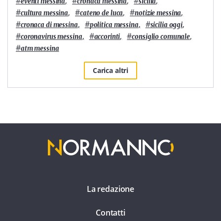
#
,
#
,
#
,
eventi messina
cronaca messina
sicilia
#
,
#
,
#
,
cultura messina
cateno de luca
notizie messina
#
,
#
,
#
,
cronaca di messina
politica messina
sicilia oggi
#
,
#
,
#
,
coronavirus messina
accorinti
consiglio comunale
#
atm messina
Carica altri
La redazione
Contatti