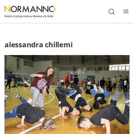
Notizie in tempo reale su Messina e la Sicilia
Attualità
alessandra chillemi
Cronaca
Politica
Cultura
Lavoro
Società
Economia
Sport