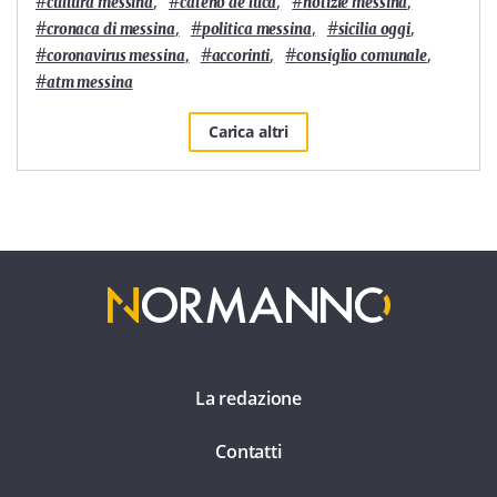
#
,
#
,
#
,
cultura messina
cateno de luca
notizie messina
#
,
#
,
#
,
cronaca di messina
politica messina
sicilia oggi
#
,
#
,
#
,
coronavirus messina
accorinti
consiglio comunale
#
atm messina
Carica altri
La redazione
Contatti