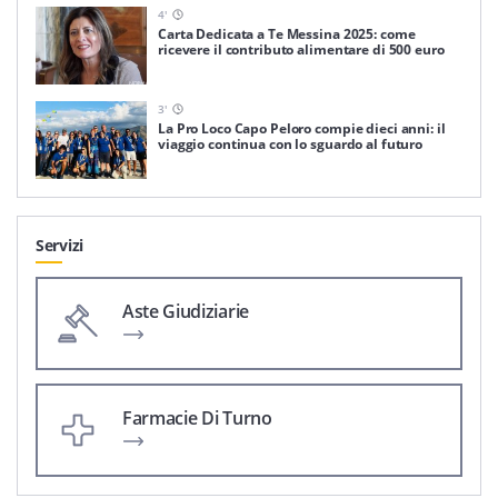
4
'
Carta Dedicata a Te Messina 2025: come
ricevere il contributo alimentare di 500 euro
3
'
La Pro Loco Capo Peloro compie dieci anni: il
viaggio continua con lo sguardo al futuro
Servizi
Aste Giudiziarie
Farmacie Di Turno