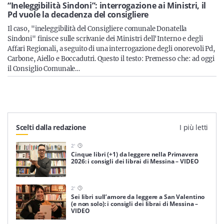
Sicilia
“Ineleggibilità Sindoni”: interrogazione ai Ministri, il
Pd vuole la decadenza del consigliere
Il caso, "ineleggibilità del Consigliere comunale Donatella
Sindoni" finisce sulle scrivanie dei Ministri dell'Interno e degli
Affari Regionali, a seguito di una interrogazione degli onorevoli Pd,
Servizi
Carbone, Aiello e Boccadutri. Questo il testo: Premesso che: ad oggi
il Consiglio Comunale…
Resta sempre aggiornato con le ultime news, iscriviti alla
nostra newsletter
Scelti dalla redazione
I più letti
Iscriviti
2
'
Cinque libri (+1) da leggere nella Primavera
2026: i consigli dei librai di Messina – VIDEO
2
'
Sei libri sull’amore da leggere a San Valentino
(e non solo): i consigli dei librai di Messina –
VIDEO