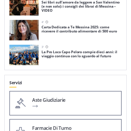
Sei libri sull’amore da leggere a San Valentino
(e non solo): i consigli dei librai di Messina –
VIDEO
4
'
Carta Dedicata a Te Messina 2025: come
ricevere il contributo alimentare di 500 euro
3
'
La Pro Loco Capo Peloro compie dieci anni: il
viaggio continua con lo sguardo al futuro
Servizi
Aste Giudiziarie
Farmacie Di Turno