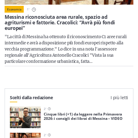
Sicilia
1
'
Economia
Messina riconosciuta area rurale, spazio ad
agriturismi e fattorie. Cracolici: “Avrà più fondi
europei”
Servizi
"La città di Messina ha ottenuto il riconoscimento C1 aree rurali
intermedie e avrà a disposizione più fondi europei rispetto alla
vecchia programmazione." Lo dice in una nota l'assessore
regionale all'Agricoltura Antonello Cracolici "Vista la sua
particolare conformazione urbanistica, fatta…
Resta sempre aggiornato con le ultime news, iscriviti alla
nostra newsletter
Iscriviti
Scelti dalla redazione
I più letti
2
'
Cinque libri (+1) da leggere nella Primavera
2026: i consigli dei librai di Messina – VIDEO
2
'