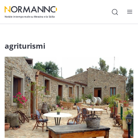
Notizie in tempo reale su Messina e la Sicilia
Attualità
agriturismi
Cronaca
Politica
Cultura
Lavoro
Società
Economia
Sport