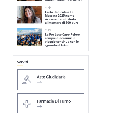
librai di Messina – VIDEO
4
'
Carta Dedicata a Te
Messina 2025: come
ricevere il contributo
alimentare di 500 euro
3
'
La Pro Loco Capo Peloro
compie dieci anni: il
viaggio continua con lo
sguardo al futuro
Servizi
Aste Giudiziarie
Farmacie Di Turno