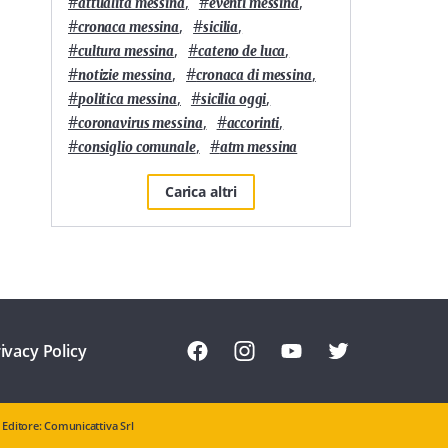
#
,
#
,
attualità messina
eventi messina
#
,
#
,
cronaca messina
sicilia
#
,
#
,
cultura messina
cateno de luca
#
,
#
,
notizie messina
cronaca di messina
#
,
#
,
politica messina
sicilia oggi
#
,
#
,
coronavirus messina
accorinti
#
,
#
consiglio comunale
atm messina
Carica altri
ivacy Policy
Editore: Comunicattiva Srl