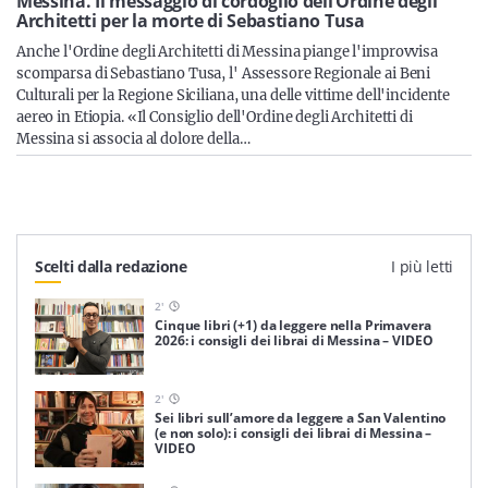
Sicilia
Messina. Il messaggio di cordoglio dell’Ordine degli
Architetti per la morte di Sebastiano Tusa
Anche l'Ordine degli Architetti di Messina piange l'improvvisa
scomparsa di Sebastiano Tusa, l' Assessore Regionale ai Beni
Culturali per la Regione Siciliana, una delle vittime dell'incidente
Servizi
aereo in Etiopia. «Il Consiglio dell'Ordine degli Architetti di
Messina si associa al dolore della…
Resta sempre aggiornato con le ultime news, iscriviti alla
nostra newsletter
Scelti dalla redazione
I più letti
Iscriviti
2
'
Cinque libri (+1) da leggere nella Primavera
2026: i consigli dei librai di Messina – VIDEO
2
'
Sei libri sull’amore da leggere a San Valentino
(e non solo): i consigli dei librai di Messina –
VIDEO