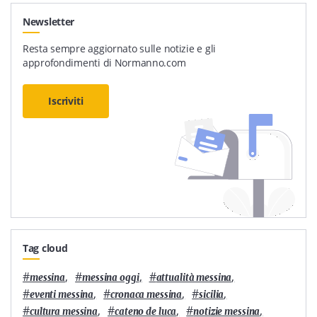
Newsletter
Resta sempre aggiornato sulle notizie e gli
approfondimenti di Normanno.com
Iscriviti
Tag cloud
#
,
#
,
#
,
messina
messina oggi
attualità messina
#
,
#
,
#
,
eventi messina
cronaca messina
sicilia
#
,
#
,
#
,
cultura messina
cateno de luca
notizie messina