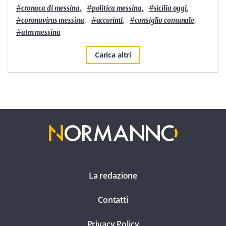
#
,
#
,
#
,
cronaca di messina
politica messina
sicilia oggi
#
,
#
,
#
,
coronavirus messina
accorinti
consiglio comunale
#
atm messina
Carica altri
La redazione
Contatti
Privacy Policy