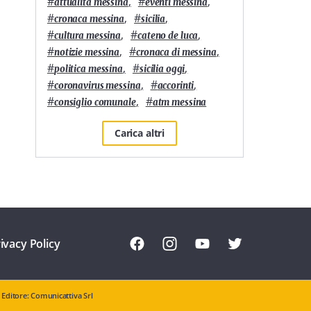
#
,
#
,
attualità messina
eventi messina
#
,
#
,
cronaca messina
sicilia
#
,
#
,
cultura messina
cateno de luca
#
,
#
,
notizie messina
cronaca di messina
#
,
#
,
politica messina
sicilia oggi
#
,
#
,
coronavirus messina
accorinti
#
,
#
consiglio comunale
atm messina
Carica altri
ivacy Policy
Editore: Comunicattiva Srl