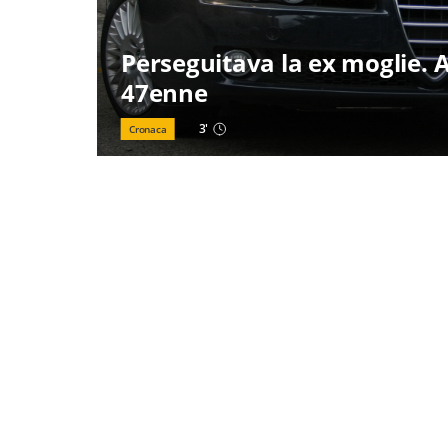
Perseguitava la ex moglie. 
47enne
3
'
Cronaca