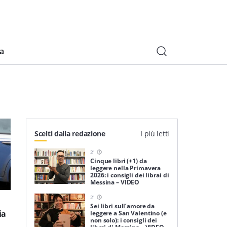
ia
Scelti dalla redazione
I più letti
2
'
Cinque libri (+1) da
leggere nella Primavera
2026: i consigli dei librai di
Messina – VIDEO
2
'
Sei libri sull’amore da
ia
leggere a San Valentino (e
non solo): i consigli dei