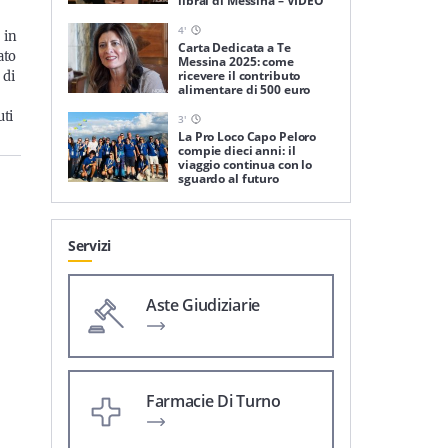
librai di Messina – VIDEO
4
'
 in
Carta Dedicata a Te
ato
Messina 2025: come
ricevere il contributo
 di
alimentare di 500 euro
uti
3
'
La Pro Loco Capo Peloro
compie dieci anni: il
viaggio continua con lo
sguardo al futuro
Servizi
Aste Giudiziarie
Farmacie Di Turno