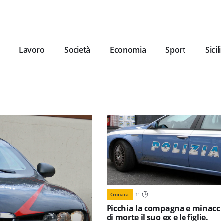
Lavoro
Società
Economia
Sport
Sicil
Cronaca
1
'
Picchia la compagna e minacc
di morte il suo ex e le figlie.