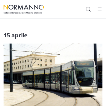
Notizie in tempo reale su Messina e la Sicilia
Attualità
15 aprile
Cronaca
Politica
Cultura
Lavoro
Società
Economia
Sport