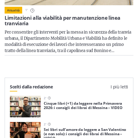
Sicilia
1
'
Attualità
Limitazioni alla viabilità per manutenzione linea
tranviaria
Per consentire gli interventi per la messa in sicurezza della tranvia
Servizi
urbana, il Dipartimento Mobilità Urbana e Viabilità ha definito le
modalità di esecuzione dei lavori che interesseranno un primo
tratto della linea tranviaria, tra il capolinea sud Bonino e…
Resta sempre aggiornato con le ultime news, iscriviti alla
nostra newsletter
Iscriviti
Scelti dalla redazione
I più letti
2
'
Cinque libri (+1) da leggere nella Primavera
2026: i consigli dei librai di Messina – VIDEO
2
'
Sei libri sull’amore da leggere a San Valentino
(e non solo): i consigli dei librai di Messina –