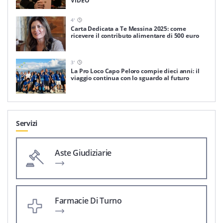
VIDEO
4
'
Carta Dedicata a Te Messina 2025: come
ricevere il contributo alimentare di 500 euro
3
'
La Pro Loco Capo Peloro compie dieci anni: il
viaggio continua con lo sguardo al futuro
Servizi
Aste Giudiziarie
Farmacie Di Turno