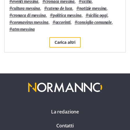
#
,
#
,
#
,
eventi messina
cronaca messina
sicilia
#
,
#
,
#
,
cultura messina
cateno de luca
notizie messina
#
,
#
,
#
,
cronaca di messina
politica messina
sicilia oggi
#
,
#
,
#
,
coronavirus messina
accorinti
consiglio comunale
#
atm messina
Carica altri
La redazione
Contatti