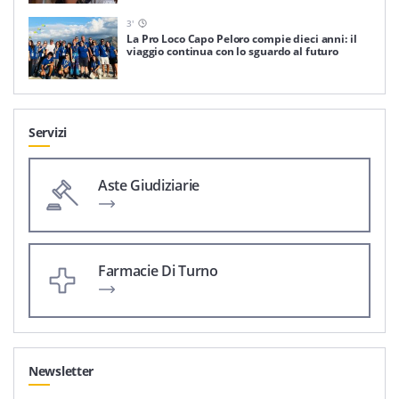
3
'
La Pro Loco Capo Peloro compie dieci anni: il
viaggio continua con lo sguardo al futuro
Servizi
Aste Giudiziarie
Farmacie Di Turno
Newsletter