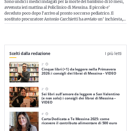
Sicilia
Sono undici i medici indagati per la morte del bambino di 10 mesi,
avvenuta ieri mattina al Policlinico di Messina. Il piccolo e'
deceduto poco dopo l'arrivo al pronto soccorso pediatrico. Il
sostituto procuratore Antonio Carchietti ha avviato un' inchiesta,…
Servizi
Scelti dalla redazione
I più letti
Resta sempre aggiornato con le ultime news, iscriviti alla
2
'
Cinque libri (+1) da leggere nella Primavera
nostra newsletter
2026: i consigli dei librai di Messina – VIDEO
Iscriviti
2
'
Sei libri sull’amore da leggere a San Valentino
(e non solo): i consigli dei librai di Messina –
VIDEO
4
'
Carta Dedicata a Te Messina 2025: come
ricevere il contributo alimentare di 500 euro