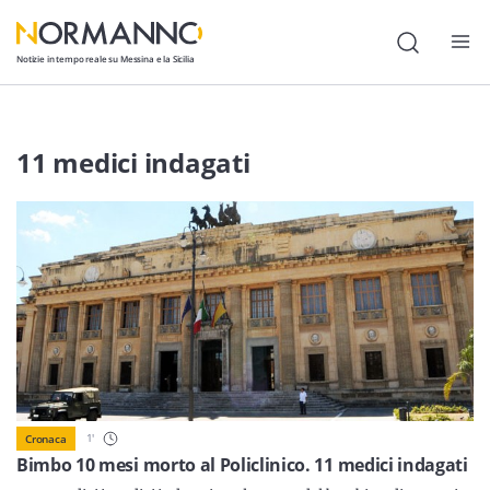
Notizie in tempo reale su Messina e la Sicilia
Attualità
11 medici indagati
Cronaca
Politica
Cultura
Lavoro
Società
Economia
1
'
Cronaca
Sport
Bimbo 10 mesi morto al Policlinico. 11 medici indagati