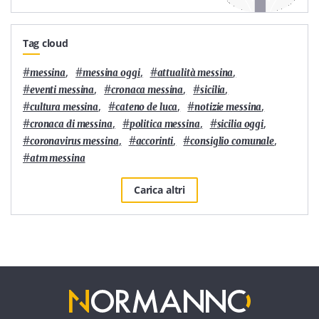
Tag cloud
#
,
#
,
#
,
messina
messina oggi
attualità messina
#
,
#
,
#
,
eventi messina
cronaca messina
sicilia
#
,
#
,
#
,
cultura messina
cateno de luca
notizie messina
#
,
#
,
#
,
cronaca di messina
politica messina
sicilia oggi
#
,
#
,
#
,
coronavirus messina
accorinti
consiglio comunale
#
atm messina
Carica altri