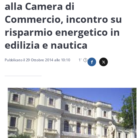
Sicilia
alla Camera di
Commercio, incontro su
risparmio energetico in
Servizi
edilizia e nautica
Pubblicato il
29 Ottobre 2014
alle
10:10
1
'
Resta sempre aggiornato con le ultime news, iscriviti alla
nostra newsletter
Iscriviti