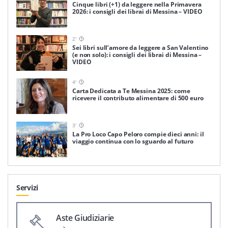
Cinque libri (+1) da leggere nella Primavera
2026: i consigli dei librai di Messina – VIDEO
2
'
Sei libri sull’amore da leggere a San Valentino
(e non solo): i consigli dei librai di Messina –
VIDEO
4
'
Carta Dedicata a Te Messina 2025: come
ricevere il contributo alimentare di 500 euro
3
'
La Pro Loco Capo Peloro compie dieci anni: il
viaggio continua con lo sguardo al futuro
Servizi
Aste Giudiziarie