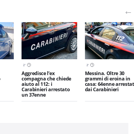
2
'
2
'
Aggredisce l’ex
Messina. Oltre 30
o
compagna che chiede
grammi di eroina in
aiuto al 112: i
casa: 64enne arresta
Carabinieri arrestato
dai Carabinieri
un 37enne