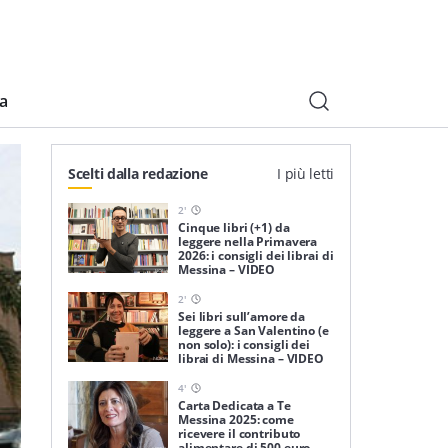
ia
Scelti dalla redazione
I più letti
2
'
Cinque libri (+1) da
leggere nella Primavera
2026: i consigli dei librai di
Messina – VIDEO
2
'
Sei libri sull’amore da
leggere a San Valentino (e
non solo): i consigli dei
librai di Messina – VIDEO
4
'
Carta Dedicata a Te
Messina 2025: come
ricevere il contributo
alimentare di 500 euro