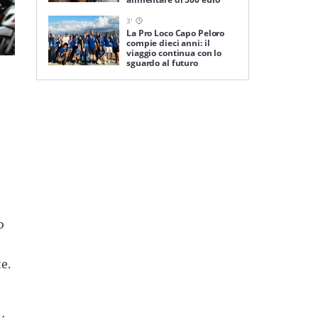
3
'
La Pro Loco Capo Peloro
compie dieci anni: il
viaggio continua con lo
sguardo al futuro
o
e.