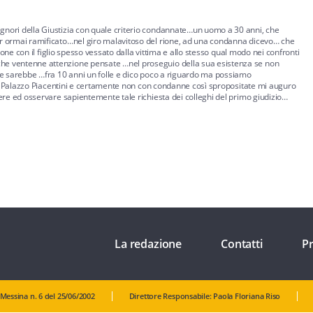
nori della Giustizia con quale criterio condannate…un uomo a 30 anni, che
r ormai ramificato…nel giro malavitoso del rione, ad una condanna dicevo… che
ione con il figlio spesso vessato dalla vittima e allo stesso qual modo nei confronti
he ventenne attenzione pensate …nel proseguio della sua esistenza se non
he sarebbe …fra 10 anni un folle e dico poco a riguardo ma possiamo
….a Palazzo Piacentini e certamente non con condanne così spropositate mi auguro
ere ed osservare sapientemente tale richiesta dei colleghi del primo giudizio…
La redazione
Contatti
Pr
 Messina n. 6 del 25/06/2002
Direttore Responsabile: Paola Floriana Riso