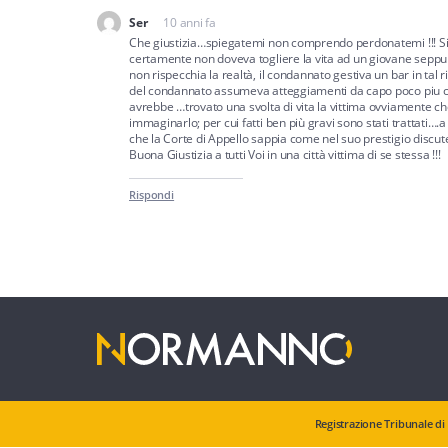
Ser
10 anni fa
dice:
Che giustizia…spiegatemi non comprendo perdonatemi !!! Sig
certamente non doveva togliere la vita ad un giovane seppu
non rispecchia la realtà, il condannato gestiva un bar in tal r
del condannato assumeva atteggiamenti da capo poco piu c
avrebbe …trovato una svolta di vita la vittima ovviamente c
immaginarlo; per cui fatti ben più gravi sono stati trattati
che la Corte di Appello sappia come nel suo prestigio discut
Buona Giustizia a tutti Voi in una città vittima di se stessa !!!
Rispondi
Registrazione Tribunale di