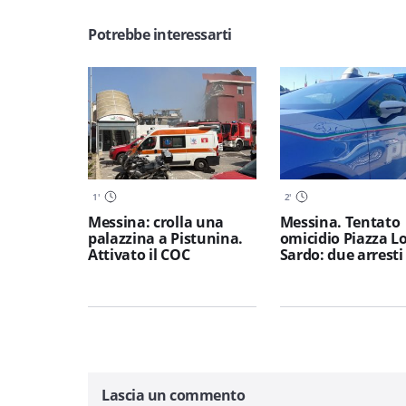
Potrebbe interessarti
1
'
2
'
Messina: crolla una
Messina. Tentato
palazzina a Pistunina.
omicidio Piazza L
Attivato il COC
Sardo: due arresti
Lascia un commento