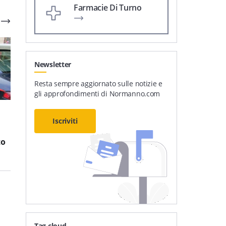
Farmacie Di Turno
Newsletter
Resta sempre aggiornato sulle notizie e
gli approfondimenti di Normanno.com
1
'
3
'
Iscriviti
Furto di energia
Estorsione e minacce ad
elettrica: 12 persone
un anziano: due minori
to
denunciate a Messina
in comunità
Tag cloud