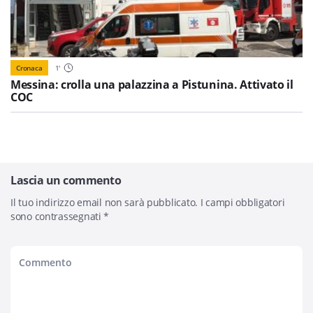
Cronaca
1
'
Messina: crolla una palazzina a Pistunina. Attivato il
COC
Lascia un commento
Il tuo indirizzo email non sarà pubblicato.
I campi obbligatori
sono contrassegnati
*