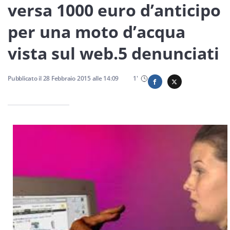
Sicilia
versa 1000 euro d’anticipo
per una moto d’acqua
vista sul web.5 denunciati
Servizi
Pubblicato il
28 Febbraio 2015
alle
14:09
1
'
Resta sempre aggiornato con le ultime news, iscriviti alla
nostra newsletter
Iscriviti