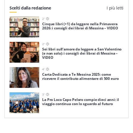
Scelti dalla redazione
I più letti
2
'
Cinque libri (+1) da leggere nella Primavera
2026: i consigli dei librai di Messina – VIDEO
2
'
Sei libri sull’amore da leggere a San Valentino
(e non solo): i consigli dei librai di Messina –
VIDEO
4
'
Carta Dedicata a Te Messina 2025: come
ricevere il contributo alimentare di 500 euro
3
'
La Pro Loco Capo Peloro compie dieci anni: il
viaggio continua con lo sguardo al futuro