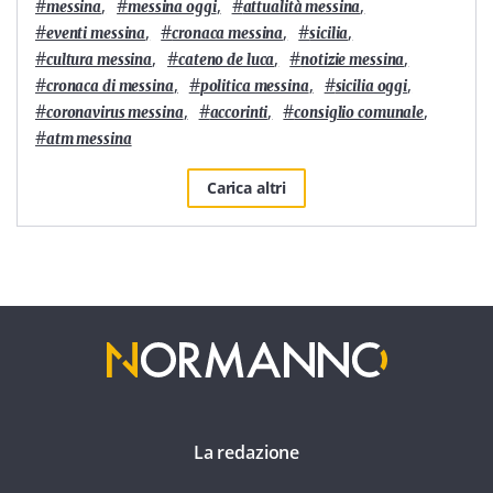
#
,
#
,
#
,
messina
messina oggi
attualità messina
#
,
#
,
#
,
eventi messina
cronaca messina
sicilia
#
,
#
,
#
,
cultura messina
cateno de luca
notizie messina
#
,
#
,
#
,
cronaca di messina
politica messina
sicilia oggi
#
,
#
,
#
,
coronavirus messina
accorinti
consiglio comunale
#
atm messina
Carica altri
La redazione