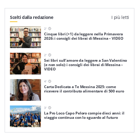
Scelti dalla redazione
I più letti
2
'
Cinque libri (+1) da leggere nella Primavera
2026: i consigli dei librai di Messina – VIDEO
2
'
Sei libri sull’amore da leggere a San Valentino
(e non solo): i consigli dei librai di Messina –
VIDEO
4
'
Carta Dedicata a Te Messina 2025: come
ricevere il contributo alimentare di 500 euro
3
'
La Pro Loco Capo Peloro compie dieci anni: il
viaggio continua con lo sguardo al futuro