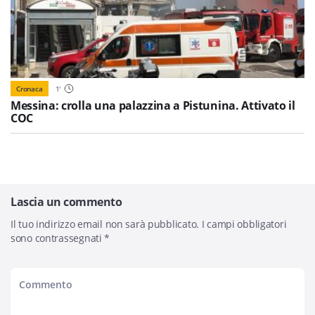
Cronaca
1
'
Messina: crolla una palazzina a Pistunina. Attivato il
COC
Lascia un commento
Il tuo indirizzo email non sarà pubblicato.
I campi obbligatori
sono contrassegnati
*