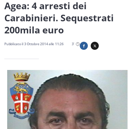
Sicilia
Agea: 4 arresti dei
Carabinieri. Sequestrati
200mila euro
Servizi
Pubblicato il
3 Ottobre 2014
alle
11:26
3
'
Resta sempre aggiornato con le ultime news, iscriviti alla
nostra newsletter
Iscriviti