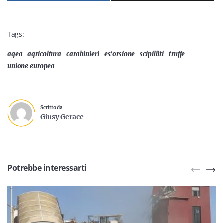
Tags:
agea
agricoltura
carabinieri
estorsione
scipilliti
truffe
unione europea
Scritto da
Giusy Gerace
Potrebbe interessarti