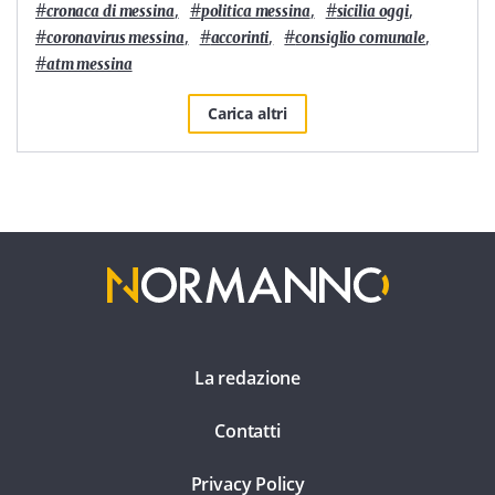
#
,
#
,
#
,
cronaca di messina
politica messina
sicilia oggi
#
,
#
,
#
,
coronavirus messina
accorinti
consiglio comunale
#
atm messina
Carica altri
La redazione
Contatti
Privacy Policy