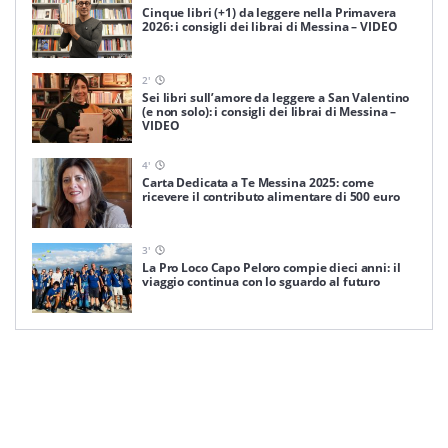
Cinque libri (+1) da leggere nella Primavera
2026: i consigli dei librai di Messina – VIDEO
2
'
Sei libri sull’amore da leggere a San Valentino
(e non solo): i consigli dei librai di Messina –
VIDEO
4
'
Carta Dedicata a Te Messina 2025: come
ricevere il contributo alimentare di 500 euro
3
'
La Pro Loco Capo Peloro compie dieci anni: il
viaggio continua con lo sguardo al futuro