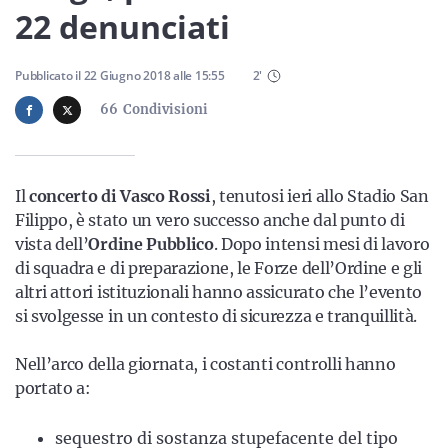
Sicilia
22 denunciati
Pubblicato il
22 Giugno 2018
alle
15:55
2
'
Servizi
66
Condivisioni
Il
concerto di Vasco Rossi
, tenutosi ieri allo Stadio San
Filippo, è stato un vero successo anche dal punto di
Resta sempre aggiornato con le ultime news, iscriviti alla
nostra newsletter
vista dell’
Ordine Pubblico
. Dopo intensi mesi di lavoro
di squadra e di preparazione, le Forze dell’Ordine e gli
Iscriviti
altri attori istituzionali hanno assicurato che l’evento
si svolgesse in un contesto di sicurezza e tranquillità.
Nell’arco della giornata, i costanti controlli hanno
portato a:
sequestro di sostanza stupefacente del tipo