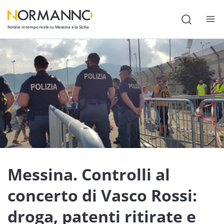
Notizie in tempo reale su Messina e la Sicilia
Attualità
Cronaca
Politica
Cultura
Lavoro
Società
Messina. Controlli al
Economia
concerto di Vasco Rossi:
Sport
droga, patenti ritirate e