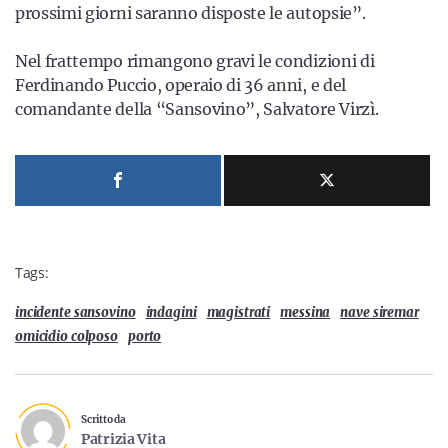
prossimi giorni saranno disposte le autopsie”.
Nel frattempo rimangono gravi le condizioni di
Ferdinando Puccio, operaio di 36 anni, e del
comandante della “Sansovino”, Salvatore Virzì.
Tags:
incidente sansovino
indagini
magistrati
messina
nave siremar
omicidio colposo
porto
Scritto da
Patrizia Vita