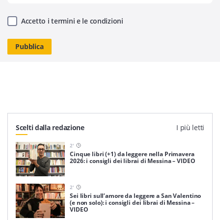
Accetto i termini e le condizioni
Scelti dalla redazione
I più letti
2
'
Cinque libri (+1) da leggere nella Primavera
2026: i consigli dei librai di Messina – VIDEO
2
'
Sei libri sull’amore da leggere a San Valentino
(e non solo): i consigli dei librai di Messina –
VIDEO