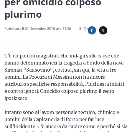
per omicidio colposo
Sicilia
plurimo
Pubblicato il
30 Novembre 2016
alle
11:56
2
'
Servizi
C’è un pool di magistrati che indaga sulle cause che
hanno determinato ieri la tragedia a bordo della nave
Resta sempre aggiornato con le ultime news, iscriviti alla
Siremar “Sansovino”, costata, sin qui, la vita a tre
nostra newsletter
uomini. La Procura di Messina non ha ancora
Iscriviti
attribuito specifiche responsabilità, l’inchiesta infatti
è contro ignoti. Omicidio colposo plurimo il reato
ipotizzato.
Intanto sono al lavoro personale tecnico, chimico e
uomini della Capitaneria di Porto per far luce
sull’incidente. C’è ancora da capire come e perché si sia