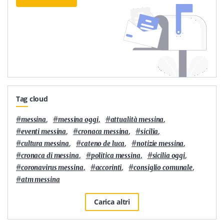
Tag cloud
#
,
#
,
#
,
messina
messina oggi
attualità messina
#
,
#
,
#
,
eventi messina
cronaca messina
sicilia
#
,
#
,
#
,
cultura messina
cateno de luca
notizie messina
#
,
#
,
#
,
cronaca di messina
politica messina
sicilia oggi
#
,
#
,
#
,
coronavirus messina
accorinti
consiglio comunale
#
atm messina
Carica altri