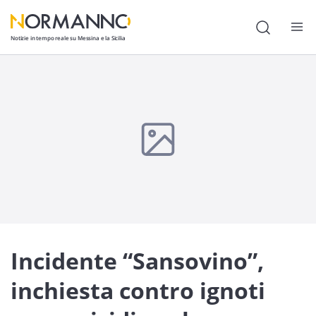
Notizie in tempo reale su Messina e la Sicilia
Attualità
Cronaca
Politica
Cultura
Lavoro
Società
Incidente “Sansovino”,
Economia
inchiesta contro ignoti
Sport