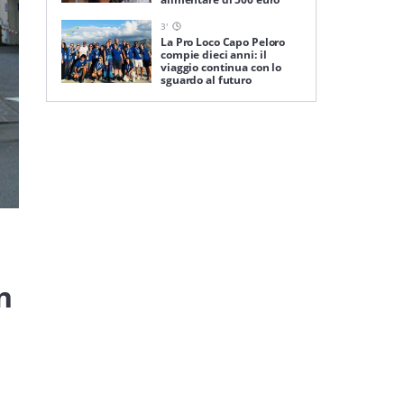
3
'
La Pro Loco Capo Peloro
compie dieci anni: il
viaggio continua con lo
sguardo al futuro
n