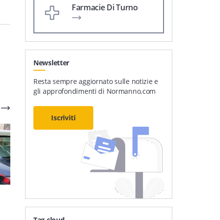
Farmacie Di Turno
Newsletter
Resta sempre aggiornato sulle notizie e
gli approfondimenti di Normanno.com
Iscriviti
Cronaca
1
'
Cronaca
3
'
Furto di energia
Estorsione e minacce ad
elettrica: 12 persone
un anziano: due minori
Tag cloud