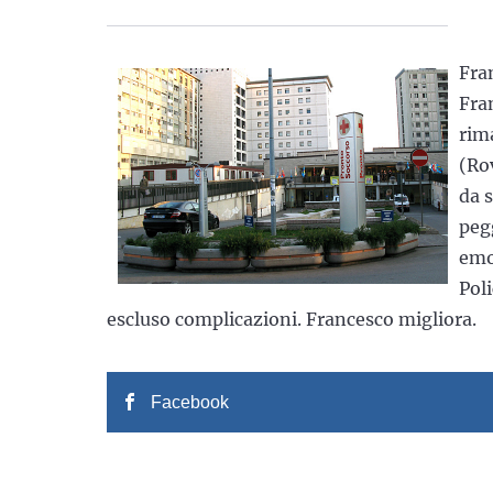
Fran
Fra
rim
(Ro
da 
peg
emor
Poli
escluso complicazioni. Francesco migliora.
Facebook