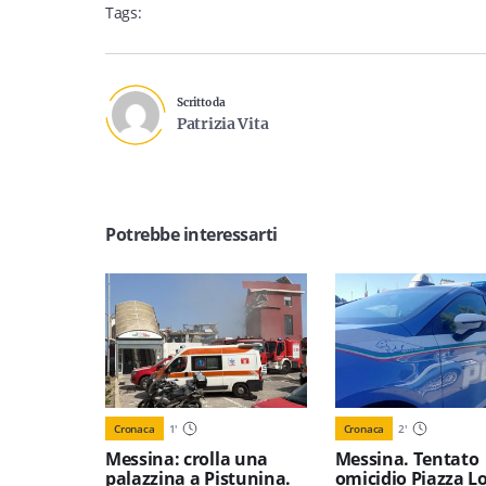
Tags:
Scritto da
Patrizia Vita
Potrebbe interessarti
Cronaca
1
'
Cronaca
2
'
Messina: crolla una
Messina. Tentato
palazzina a Pistunina.
omicidio Piazza L