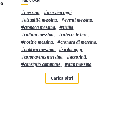
to
denunciate a Messina
in comunità
#
,
#
,
messina
messina oggi
#
,
#
,
attualità messina
eventi messina
#
,
#
,
cronaca messina
sicilia
#
,
#
,
cultura messina
cateno de luca
#
,
#
,
notizie messina
cronaca di messina
#
,
#
,
politica messina
sicilia oggi
#
,
#
,
coronavirus messina
accorinti
#
,
#
consiglio comunale
atm messina
Carica altri