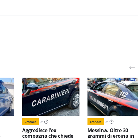
Cronaca
2
'
Cronaca
2
'
Aggredisce l’ex
Messina. Oltre 30
o
compagna che chiede
grammi di eroina in