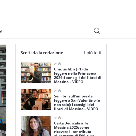
ia
Scelti dalla redazione
I più letti
2
'
Cinque libri (+1) da
leggere nella Primavera
2026: i consigli dei librai di
Messina – VIDEO
2
'
Sei libri sull’amore da
leggere a San Valentino (e
non solo): i consigli dei
librai di Messina – VIDEO
4
'
Carta Dedicata a Te
Messina 2025: come
ricevere il contributo
alimentare di 500 euro