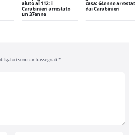
aiuto al 112: i
casa: 64enne arresta
Carabinieri arrestato
dai Carabinieri
un 37enne
bligatori sono contrassegnati
*