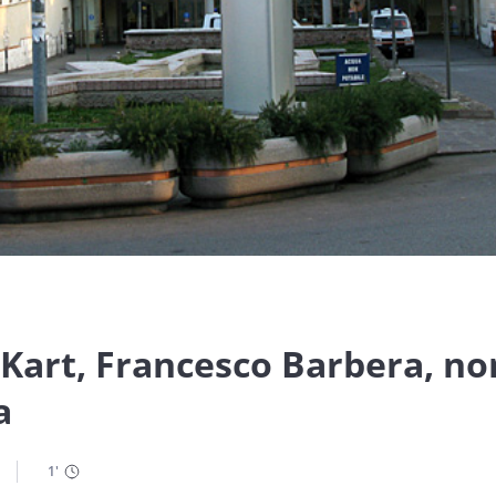
 Kart, Francesco Barbera, no
a
1
'