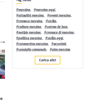
#
,
#
,
messina
messina oggi
#
,
#
,
attualità messina
eventi messina
#
,
#
,
cronaca messina
sicilia
#
,
#
,
cultura messina
cateno de luca
#
,
#
,
notizie messina
cronaca di messina
#
,
#
,
politica messina
sicilia oggi
#
,
#
,
coronavirus messina
accorinti
#
,
#
consiglio comunale
atm messina
Carica altri
Cronaca
1
'
Cronaca
3
'
Furto di energia
Estorsione e minacce ad
elettrica: 12 persone
un anziano: due minori
to
denunciate a Messina
in comunità