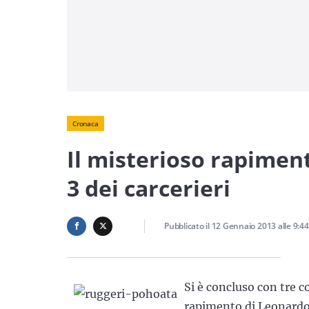
Cronaca
Il misterioso rapimen
3 dei carcerieri
Pubblicato il
12 Gennaio 2013
alle
9:44
Si è concluso con tre c
rapimento di Leonardo Q