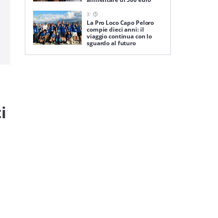
3
'
La Pro Loco Capo Peloro
compie dieci anni: il
viaggio continua con lo
sguardo al futuro
i