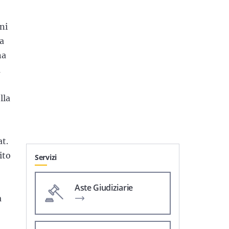
ni
la
na
a
lla
at.
ito
Servizi
Aste Giudiziarie
a