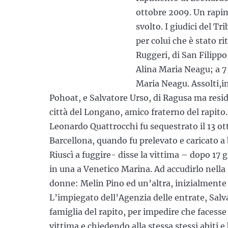
ottobre 2009. Un rapim
svolto. I giudici del T
per colui che è stato r
Ruggeri, di San Filippo
Alina Maria Neagu; a 7 
Maria Neagu. Assolti,in
Pohoat, e Salvatore Urso, di Ragusa ma resid
città del Longano, amico fraterno del rapito.
Leonardo Quattrocchi fu sequestrato il 13 ott
Barcellona, quando fu prelevato e caricato a
Riuscì a fuggire- disse la vittima – dopo 17 g
in una a Venetico Marina. Ad accudirlo nella
donne: Melin Pino ed un’altra, inizialmente 
L’impiegato dell’Agenzia delle entrate, Salv
famiglia del rapito, per impedire che facess
vittima e chiedendo alla stessa stessi abiti e