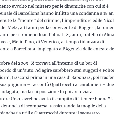
ento avvolto nel mistero per le dinamiche con cui si è
ribunale di Barcellona hanno inflitto una condanna a 18 an
itenuto la “mente” del crimine, l’imprenditore edile Nico
 del Mela; a 11 anni per la convivente di Ruggeri, la rome
anni per il romeno Ioan Pohoat, 25 anni, fratello di Alin
vece, Melin Pino, di Venetico, al tempo fidanzata di
ente a Barcellona, impiegato all’Agenzia delle entrate de
obre del 2009. Si trovava all’interno di un bar di
 bordo di un’auto. Ad agire sarebbero stai Ruggeri e Poho
iorni, trascorsi prima in una casa di Saponara, poi trasfer
 sua prigionia – raccontò Quattrocchi ai carabinieri – due
indagata, ma la cui posizione fu poi archiviata.
atore Urso, avrebbe avuto il compito di “tenere buona” l
e denuncia di scomparsa, rassicurando la moglie della
 biancheria utili a Quattrocchi durante il sequestro.