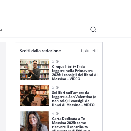
ia
Scelti dalla redazione
I più letti
2
'
Cinque libri (+1) da
leggere nella Primavera
2026: i consigli dei librai di
Messina – VIDEO
2
'
Sei libri sull’amore da
leggere a San Valentino (e
non solo): i consigli dei
librai di Messina – VIDEO
4
'
Carta Dedicata a Te
Messina 2025: come
ricevere il contributo
alimentare di 500 euro