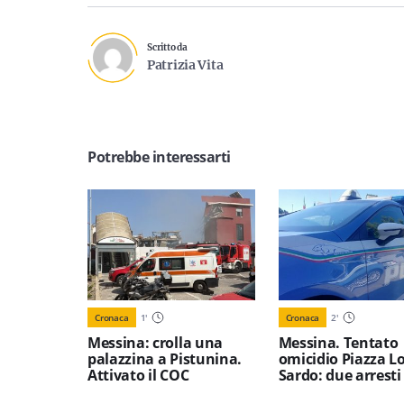
Scritto da
Patrizia Vita
Potrebbe interessarti
Cronaca
1
'
Cronaca
2
'
Messina: crolla una
Messina. Tentato
palazzina a Pistunina.
omicidio Piazza L
Attivato il COC
Sardo: due arresti