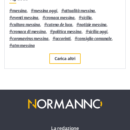
#
,
#
,
#
,
messina
messina oggi
attualità messina
#
,
#
,
#
,
eventi messina
cronaca messina
sicilia
#
,
#
,
#
,
cultura messina
cateno de luca
notizie messina
#
,
#
,
#
,
cronaca di messina
politica messina
sicilia oggi
#
,
#
,
#
,
coronavirus messina
accorinti
consiglio comunale
#
atm messina
Carica altri
La redazione