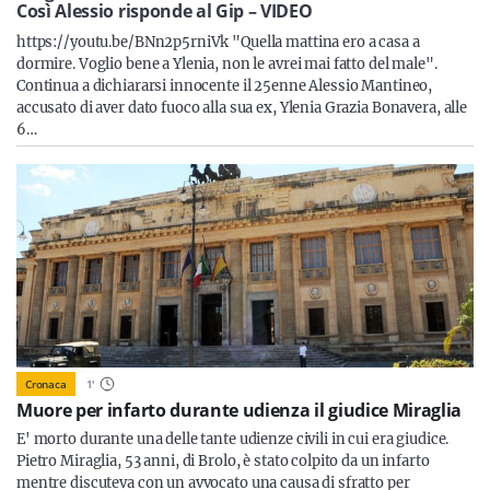
Sicilia
Così Alessio risponde al Gip – VIDEO
https://youtu.be/BNn2p5rniVk "Quella mattina ero a casa a
dormire. Voglio bene a Ylenia, non le avrei mai fatto del male".
Continua a dichiararsi innocente il 25enne Alessio Mantineo,
accusato di aver dato fuoco alla sua ex, Ylenia Grazia Bonavera, alle
Servizi
6…
Resta sempre aggiornato con le ultime news, iscriviti alla
nostra newsletter
Iscriviti
Cronaca
1
'
Muore per infarto durante udienza il giudice Miraglia
E' morto durante una delle tante udienze civili in cui era giudice.
Pietro Miraglia, 53 anni, di Brolo, è stato colpito da un infarto
mentre discuteva con un avvocato una causa di sfratto per