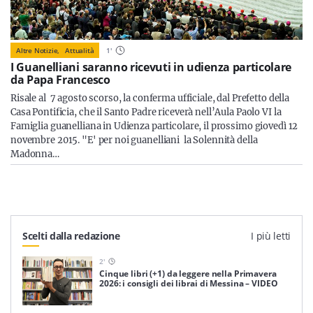
Altre Notizie,
Attualità
1
'
I Guanelliani saranno ricevuti in udienza particolare
da Papa Francesco
Risale al 7 agosto scorso, la conferma ufficiale, dal Prefetto della
Casa Pontificia, che il Santo Padre riceverà nell’Aula Paolo VI la
Famiglia guanelliana in Udienza particolare, il prossimo giovedì 12
novembre 2015. "E' per noi guanelliani la Solennità della
Madonna…
Scelti dalla redazione
I più letti
2
'
Cinque libri (+1) da leggere nella Primavera
2026: i consigli dei librai di Messina – VIDEO