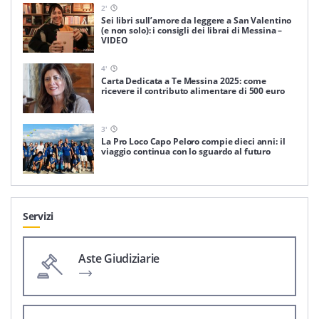
2
'
Sei libri sull’amore da leggere a San Valentino
(e non solo): i consigli dei librai di Messina –
VIDEO
4
'
Carta Dedicata a Te Messina 2025: come
ricevere il contributo alimentare di 500 euro
3
'
La Pro Loco Capo Peloro compie dieci anni: il
viaggio continua con lo sguardo al futuro
Servizi
Aste Giudiziarie