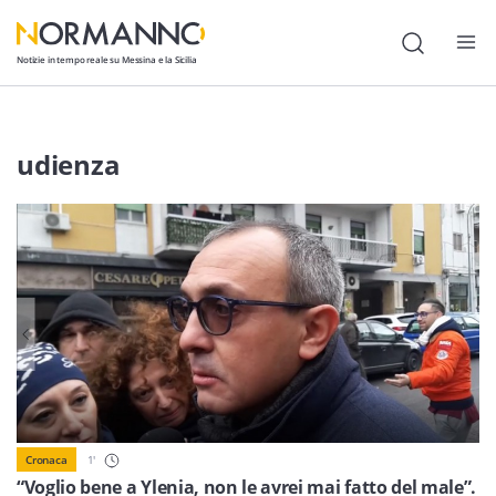
Notizie in tempo reale su Messina e la Sicilia
Attualità
udienza
Cronaca
Politica
Cultura
Lavoro
Società
Economia
Sport
1
'
Cronaca
“Voglio bene a Ylenia, non le avrei mai fatto del male”.