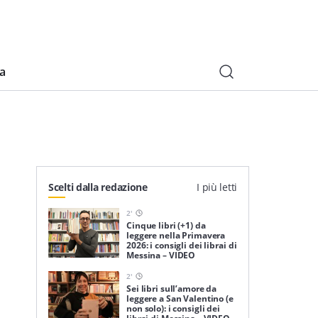
ia
Scelti dalla redazione
I più letti
2
'
Cinque libri (+1) da
leggere nella Primavera
2026: i consigli dei librai di
Messina – VIDEO
2
'
Sei libri sull’amore da
leggere a San Valentino (e
non solo): i consigli dei