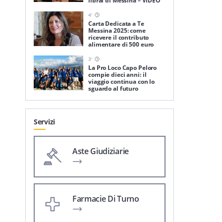
librai di Messina – VIDEO
4
'
Carta Dedicata a Te
Messina 2025: come
ricevere il contributo
alimentare di 500 euro
3
'
La Pro Loco Capo Peloro
compie dieci anni: il
viaggio continua con lo
sguardo al futuro
Servizi
Aste Giudiziarie
Farmacie Di Turno