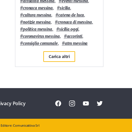
#
,
#
,
attualità messina
eventi messina
#
,
#
,
cronaca messina
sicilia
#
,
#
,
cultura messina
cateno de luca
#
,
#
,
notizie messina
cronaca di messina
#
,
#
,
politica messina
sicilia oggi
#
,
#
,
coronavirus messina
accorinti
#
,
#
consiglio comunale
atm messina
Carica altri
ivacy Policy
Editore: Comunicattiva Srl