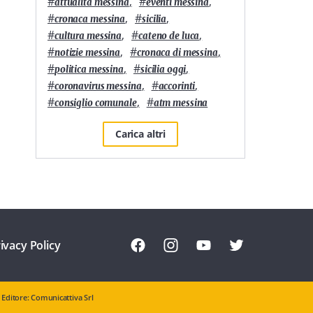
#
,
#
,
attualità messina
eventi messina
#
,
#
,
cronaca messina
sicilia
#
,
#
,
cultura messina
cateno de luca
#
,
#
,
notizie messina
cronaca di messina
#
,
#
,
politica messina
sicilia oggi
#
,
#
,
coronavirus messina
accorinti
#
,
#
consiglio comunale
atm messina
Carica altri
ivacy Policy
Editore: Comunicattiva Srl