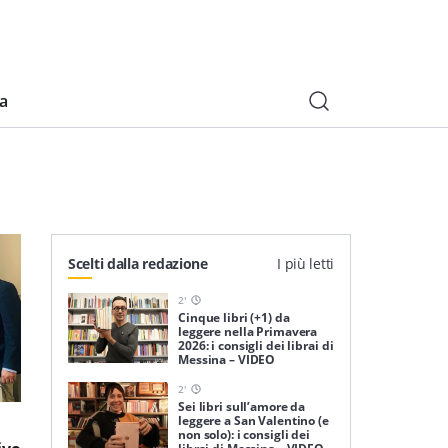
ia
Scelti dalla redazione
I più letti
2
'
Cinque libri (+1) da
leggere nella Primavera
2026: i consigli dei librai di
Messina – VIDEO
2
'
Sei libri sull’amore da
leggere a San Valentino (e
non solo): i consigli dei