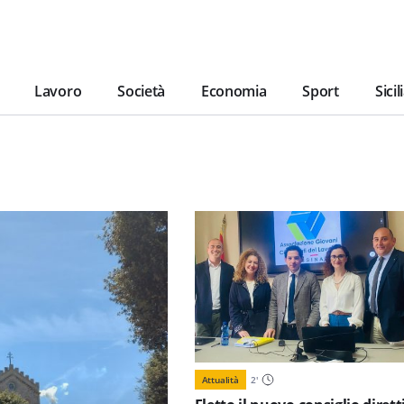
Lavoro
Società
Economia
Sport
Sicil
Attualità
2
'