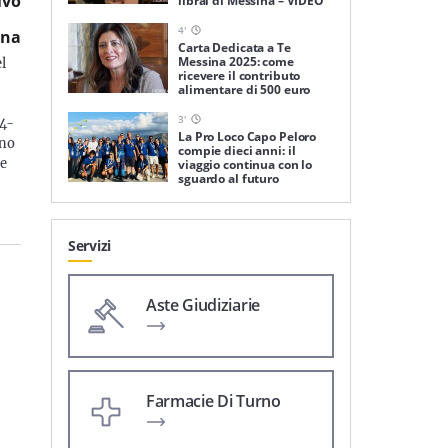
ivo
librai di Messina – VIDEO
4
'
ina
Carta Dedicata a Te
Messina 2025: come
l
ricevere il contributo
alimentare di 500 euro
3
'
24-
La Pro Loco Capo Peloro
gno
compie dieci anni: il
 e
viaggio continua con lo
sguardo al futuro
Servizi
Aste Giudiziarie
Farmacie Di Turno