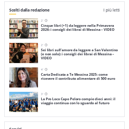
Scelti dalla redazione
I più letti
2
'
Cinque libri (+1) da leggere nella Primavera
2026: i consigli dei librai di Messina – VIDEO
2
'
Sei libri sull’amore da leggere a San Valentino
(e non solo): i consigli dei librai di Messina –
VIDEO
4
'
Carta Dedicata a Te Messina 2025: come
ricevere il contributo alimentare di 500 euro
3
'
La Pro Loco Capo Peloro compie dieci anni: il
viaggio continua con lo sguardo al futuro