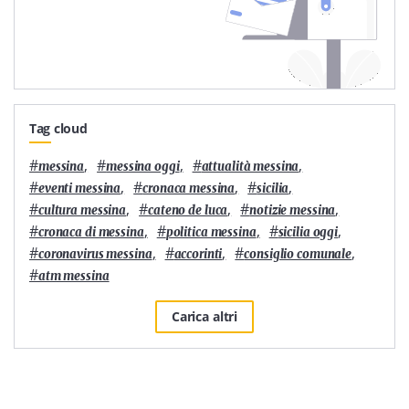
Tag cloud
#
,
#
,
#
,
messina
messina oggi
attualità messina
#
,
#
,
#
,
eventi messina
cronaca messina
sicilia
#
,
#
,
#
,
cultura messina
cateno de luca
notizie messina
#
,
#
,
#
,
cronaca di messina
politica messina
sicilia oggi
#
,
#
,
#
,
coronavirus messina
accorinti
consiglio comunale
#
atm messina
Carica altri