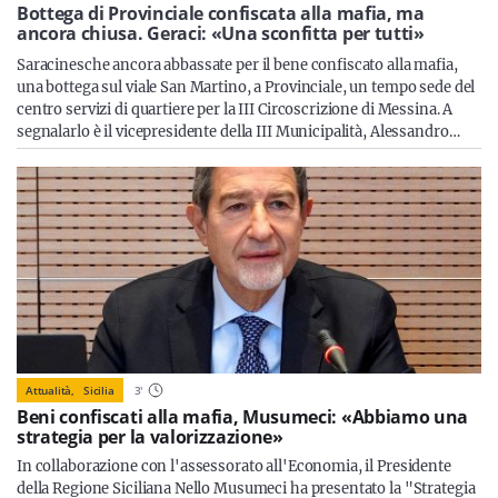
Sicilia
Bottega di Provinciale confiscata alla mafia, ma
ancora chiusa. Geraci: «Una sconfitta per tutti»
Saracinesche ancora abbassate per il bene confiscato alla mafia,
una bottega sul viale San Martino, a Provinciale, un tempo sede del
centro servizi di quartiere per la III Circoscrizione di Messina. A
Servizi
segnalarlo è il vicepresidente della III Municipalità, Alessandro…
Resta sempre aggiornato con le ultime news, iscriviti alla
nostra newsletter
Iscriviti
Attualità,
Sicilia
3
'
Beni confiscati alla mafia, Musumeci: «Abbiamo una
strategia per la valorizzazione»
In collaborazione con l'assessorato all'Economia, il Presidente
della Regione Siciliana Nello Musumeci ha presentato la "Strategia