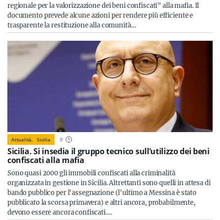
regionale per la valorizzazione dei beni confiscati" alla mafia. Il
documento prevede alcune azioni per rendere più efficiente e
trasparente la restituzione alla comunità…
Attualità,
Sicilia
3
'
Sicilia. Si insedia il gruppo tecnico sull’utilizzo dei beni
confiscati alla mafia
Sono quasi 2000 gli immobili confiscati alla criminalità
organizzata in gestione in Sicilia. Altrettanti sono quelli in attesa di
bando pubblico per l'assegnazione (l'ultimo a Messina è stato
pubblicato la scorsa primavera) e altri ancora, probabilmente,
devono essere ancora confiscati.…