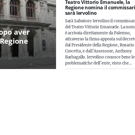
Teatro Vittorio Emanuele, la
Regione nomina il commissari
sarà Iervolino
Sarà Salvatore Iervolino il commissar
del Teatro Vittorio Emanuele. La nom
dopo aver
è arrivata direttamente da Palermo,
 Regione
attraverso la firma apposta sul decret
dal Presidente della Regione, Rosario
Crocetta, e dall’Assessore, Anthony
Barbagallo. Iervolino conosce bene le
problematiche dell’ente, visto che…