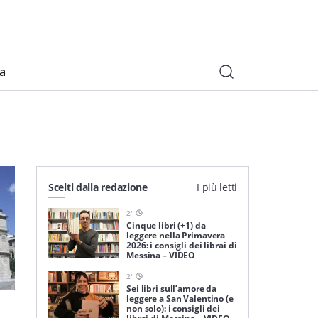
ia
Scelti dalla redazione
I più letti
2
'
Cinque libri (+1) da
leggere nella Primavera
2026: i consigli dei librai di
Messina – VIDEO
2
'
Sei libri sull’amore da
leggere a San Valentino (e
non solo): i consigli dei