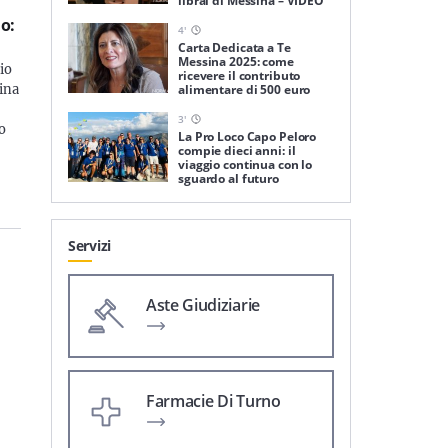
librai di Messina – VIDEO
o:
4
'
Carta Dedicata a Te
Messina 2025: come
io
ricevere il contributo
ina
alimentare di 500 euro
3
'
o
La Pro Loco Capo Peloro
compie dieci anni: il
viaggio continua con lo
sguardo al futuro
Servizi
Aste Giudiziarie
Farmacie Di Turno