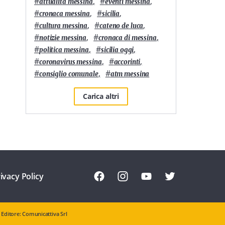
#
,
#
,
attualità messina
eventi messina
#
,
#
,
cronaca messina
sicilia
#
,
#
,
cultura messina
cateno de luca
#
,
#
,
notizie messina
cronaca di messina
#
,
#
,
politica messina
sicilia oggi
#
,
#
,
coronavirus messina
accorinti
#
,
#
consiglio comunale
atm messina
Carica altri
ivacy Policy
Editore: Comunicattiva Srl