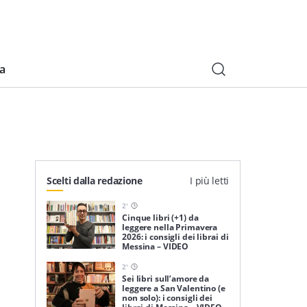
ia
Scelti dalla redazione
I più letti
2
'
Cinque libri (+1) da
leggere nella Primavera
2026: i consigli dei librai di
Messina – VIDEO
2
'
Sei libri sull’amore da
leggere a San Valentino (e
non solo): i consigli dei