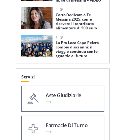
librai di Messina – VIDEO
4
'
Carta Dedicata a Te
Messina 2025: come
ricevere il contributo
alimentare di 500 euro
3
'
La Pro Loco Capo Peloro
compie dieci anni: il
viaggio continua con lo
sguardo al futuro
Servizi
Aste Giudiziarie
Farmacie Di Turno