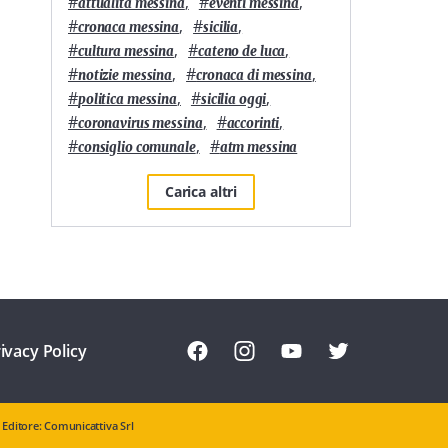
#
,
#
,
attualità messina
eventi messina
#
,
#
,
cronaca messina
sicilia
#
,
#
,
cultura messina
cateno de luca
#
,
#
,
notizie messina
cronaca di messina
#
,
#
,
politica messina
sicilia oggi
#
,
#
,
coronavirus messina
accorinti
#
,
#
consiglio comunale
atm messina
Carica altri
ivacy Policy
Editore: Comunicattiva Srl