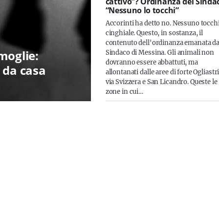
cattivo”? Ordinanza del Sinda
“Nessuno lo tocchi”
Accorinti ha detto no. Nessuno tocchi
cinghiale. Questo, in sostanza, il
contenuto dell'ordinanza emanata da
moglie:
Sindaco di Messina. Gli animali non
dovranno essere abbattuti, ma
 da casa
allontanati dalle aree di forte Ogliastri
via Svizzera e San Licandro. Queste le
zone in cui…