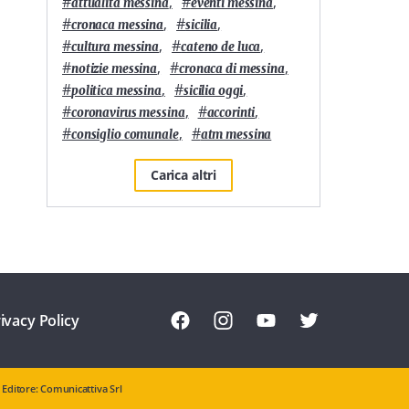
#
,
#
,
attualità messina
eventi messina
#
,
#
,
cronaca messina
sicilia
#
,
#
,
cultura messina
cateno de luca
#
,
#
,
notizie messina
cronaca di messina
#
,
#
,
politica messina
sicilia oggi
#
,
#
,
coronavirus messina
accorinti
#
,
#
consiglio comunale
atm messina
Carica altri
ivacy Policy
Editore: Comunicattiva Srl