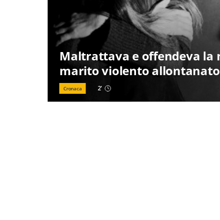
Maltrattava e offendeva la 
marito violento allontanato
2
'
Cronaca