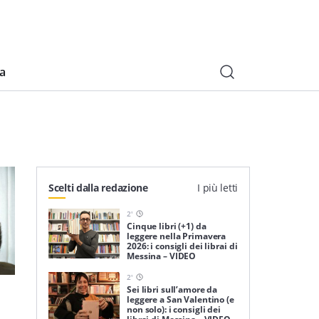
ia
Scelti dalla redazione
I più letti
2
'
Cinque libri (+1) da
leggere nella Primavera
2026: i consigli dei librai di
Messina – VIDEO
2
'
Sei libri sull’amore da
leggere a San Valentino (e
non solo): i consigli dei