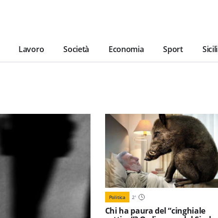
Lavoro
Società
Economia
Sport
Sicil
Politica
2
'
Chi ha paura del “cinghiale