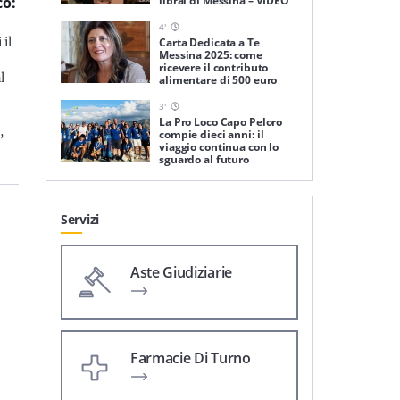
librai di Messina – VIDEO
co:
4
'
Carta Dedicata a Te
 il
Messina 2025: come
ricevere il contributo
l
alimentare di 500 euro
3
'
La Pro Loco Capo Peloro
,
compie dieci anni: il
viaggio continua con lo
sguardo al futuro
Servizi
Aste Giudiziarie
Farmacie Di Turno