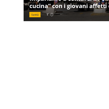
cucina” con i giovani affetti
1
'
Sanità