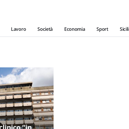
Lavoro
Società
Economia
Sport
Sicil
linico “in