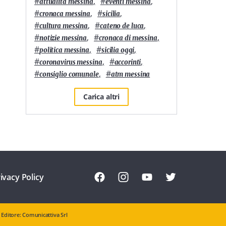
#
,
#
,
attualità messina
eventi messina
#
,
#
,
cronaca messina
sicilia
#
,
#
,
cultura messina
cateno de luca
#
,
#
,
notizie messina
cronaca di messina
#
,
#
,
politica messina
sicilia oggi
#
,
#
,
coronavirus messina
accorinti
#
,
#
consiglio comunale
atm messina
Carica altri
ivacy Policy
Editore: Comunicattiva Srl