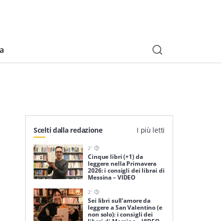
ia
Scelti dalla redazione
I più letti
2
'
Cinque libri (+1) da
leggere nella Primavera
2026: i consigli dei librai di
Messina – VIDEO
2
'
Sei libri sull’amore da
leggere a San Valentino (e
non solo): i consigli dei