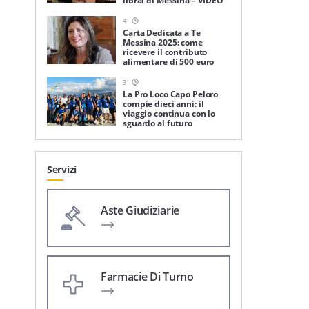
librai di Messina – VIDEO
4
'
Carta Dedicata a Te
Messina 2025: come
ricevere il contributo
alimentare di 500 euro
3
'
La Pro Loco Capo Peloro
compie dieci anni: il
viaggio continua con lo
sguardo al futuro
Servizi
Aste Giudiziarie
Farmacie Di Turno