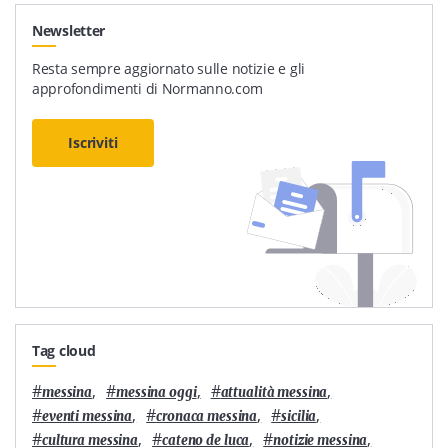
Newsletter
Resta sempre aggiornato sulle notizie e gli
approfondimenti di Normanno.com
Iscriviti
Tag cloud
#
,
#
,
#
,
messina
messina oggi
attualità messina
#
,
#
,
#
,
eventi messina
cronaca messina
sicilia
#
,
#
,
#
,
cultura messina
cateno de luca
notizie messina