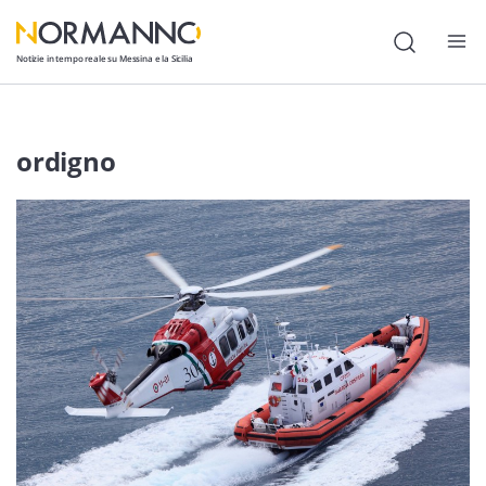
Notizie in tempo reale su Messina e la Sicilia
Attualità
ordigno
Cronaca
Politica
Cultura
Lavoro
Società
Economia
Sport