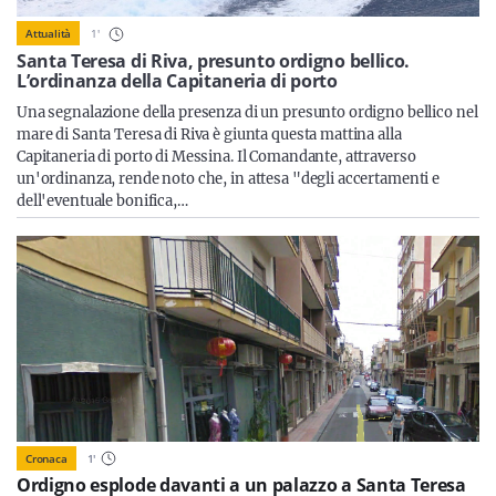
Sicilia
1
'
Attualità
Santa Teresa di Riva, presunto ordigno bellico.
L’ordinanza della Capitaneria di porto
Una segnalazione della presenza di un presunto ordigno bellico nel
Servizi
mare di Santa Teresa di Riva è giunta questa mattina alla
Capitaneria di porto di Messina. Il Comandante, attraverso
un'ordinanza, rende noto che, in attesa "degli accertamenti e
dell'eventuale bonifica,…
Resta sempre aggiornato con le ultime news, iscriviti alla
nostra newsletter
Iscriviti
Cronaca
1
'
Ordigno esplode davanti a un palazzo a Santa Teresa