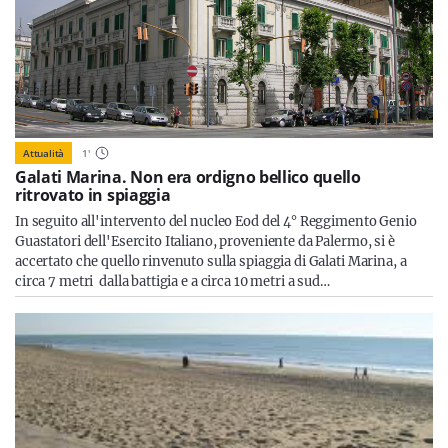
Attualità
1
'
Galati Marina. Non era ordigno bellico quello
ritrovato in spiaggia
In seguito all'intervento del nucleo Eod del 4° Reggimento Genio
Guastatori dell'Esercito Italiano, proveniente da Palermo, si è
accertato che quello rinvenuto sulla spiaggia di Galati Marina, a
circa 7 metri dalla battigia e a circa 10 metri a sud…