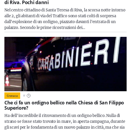
di Riva. Pochi danni
Nel centro cittadino di Santa Teresa di Riva, la scorsa notte intorno
alle 2, gli abitanti di via del Traffico sono stati colti di sorpresa
dall'esplosione di un ordigno, piazzato davanti l'entrata di un
palazzo. Secondo le prime ricostruzioni dei…
Cronaca
1
'
Che ci fa un ordigno bellico nella Chiesa di San Filippo
Superiore?
Ha dell'incredibile il ritrovamento di un ordigno bellico. Nulla di
strano se fosse stato trovato in mare, in aperta campagna, durante
gli scavi per le fondamenta di un nuovo palazzo in città, ma che sia