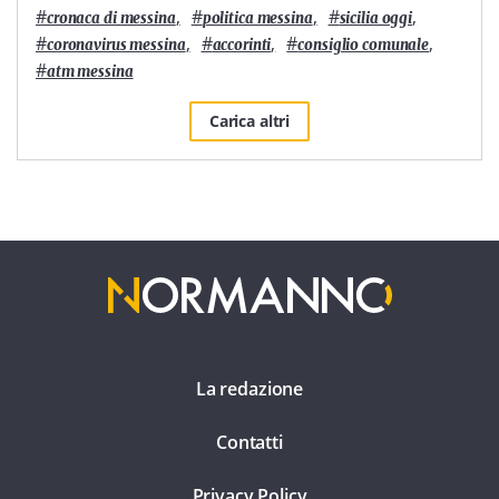
#
,
#
,
#
,
cronaca di messina
politica messina
sicilia oggi
#
,
#
,
#
,
coronavirus messina
accorinti
consiglio comunale
#
atm messina
Carica altri
La redazione
Contatti
Privacy Policy