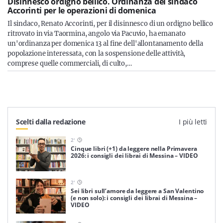
Disinnesco ordigno bellico. Ordinanza del sindaco
Accorinti per le operazioni di domenica
Il sindaco, Renato Accorinti, per il disinnesco di un ordigno bellico
ritrovato in via Taormina, angolo via Pacuvio, ha emanato
un'ordinanza per domenica 13 al fine dell'allontanamento della
popolazione interessata, con la sospensione delle attività,
comprese quelle commerciali, di culto,…
Scelti dalla redazione
I più letti
2
'
Cinque libri (+1) da leggere nella Primavera
2026: i consigli dei librai di Messina – VIDEO
2
'
Sei libri sull’amore da leggere a San Valentino
(e non solo): i consigli dei librai di Messina –
VIDEO