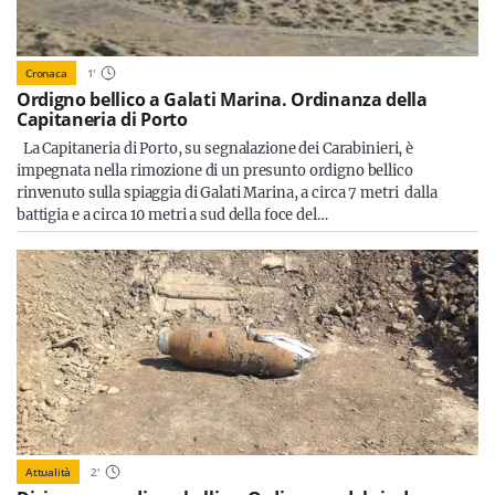
Cronaca
1
'
Ordigno bellico a Galati Marina. Ordinanza della
Capitaneria di Porto
La Capitaneria di Porto, su segnalazione dei Carabinieri, è
impegnata nella rimozione di un presunto ordigno bellico
rinvenuto sulla spiaggia di Galati Marina, a circa 7 metri dalla
battigia e a circa 10 metri a sud della foce del…
Attualità
2
'