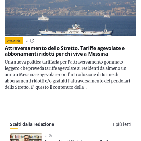
Attualità
2
'
Attraversamento dello Stretto. Tariffe agevolate e
abbonamenti ridotti per chi vive a Messina
Una nuova politica tariffaria per l’attraversamento gommato
leggero che preveda tariffe agevolate ai residenti da almeno un
anno a Messina e agevolare con l’introduzione di forme di
abbonamenti ridotti e/o gratuiti l'attraversamento dei pendolari
dello Stretto. E' questo il contenuto della…
Scelti dalla redazione
I più letti
2
'