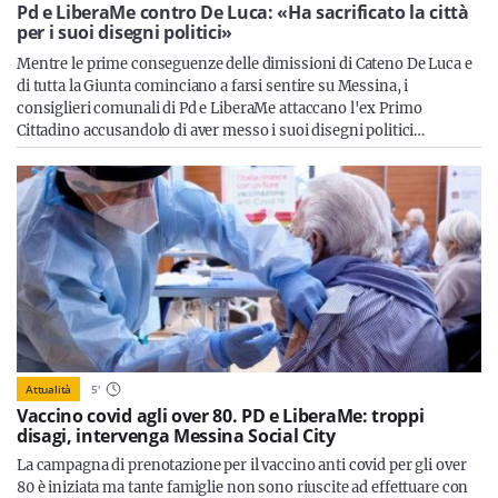
Sicilia
Pd e LiberaMe contro De Luca: «Ha sacrificato la città
per i suoi disegni politici»
Mentre le prime conseguenze delle dimissioni di Cateno De Luca e
di tutta la Giunta cominciano a farsi sentire su Messina, i
consiglieri comunali di Pd e LiberaMe attaccano l'ex Primo
Servizi
Cittadino accusandolo di aver messo i suoi disegni politici…
Resta sempre aggiornato con le ultime news, iscriviti alla
nostra newsletter
Iscriviti
Attualità
5
'
Vaccino covid agli over 80. PD e LiberaMe: troppi
disagi, intervenga Messina Social City
La campagna di prenotazione per il vaccino anti covid per gli over
80 è iniziata ma tante famiglie non sono riuscite ad effettuare con