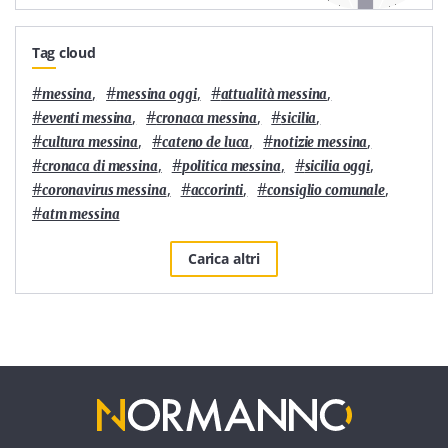
Tag cloud
#
,
#
,
#
,
messina
messina oggi
attualità messina
#
,
#
,
#
,
eventi messina
cronaca messina
sicilia
#
,
#
,
#
,
cultura messina
cateno de luca
notizie messina
#
,
#
,
#
,
cronaca di messina
politica messina
sicilia oggi
#
,
#
,
#
,
coronavirus messina
accorinti
consiglio comunale
#
atm messina
Carica altri