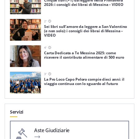
Cinque libri (+1) da leggere nella Primavera
2026: i consigli dei librai di Messina – VIDEO
2
'
Sei libri sull’amore da leggere a San Valentino
(e non solo): i consigli dei librai di Messina –
VIDEO
4
'
Carta Dedicata a Te Messina 2025: come
ricevere il contributo alimentare di 500 euro
3
'
La Pro Loco Capo Peloro compie dieci anni: il
viaggio continua con lo sguardo al futuro
Servizi
Aste Giudiziarie