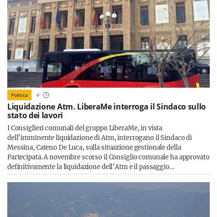
Politica
4
'
Liquidazione Atm. LiberaMe interroga il Sindaco sullo
stato dei lavori
I Consiglieri comunali del gruppo LiberaMe, in vista
dell’imminente liquidazione di Atm, interrogano il Sindaco di
Messina, Cateno De Luca, sulla situazione gestionale della
Partecipata. A novembre scorso il Consiglio comunale ha approvato
definitivamente la liquidazione dell’Atm e il passaggio…