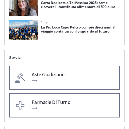
Carta Dedicata a Te Messina 2025: come
ricevere il contributo alimentare di 500 euro
3
'
La Pro Loco Capo Peloro compie dieci anni: il
viaggio continua con lo sguardo al futuro
Servizi
Aste Giudiziarie
Farmacie Di Turno