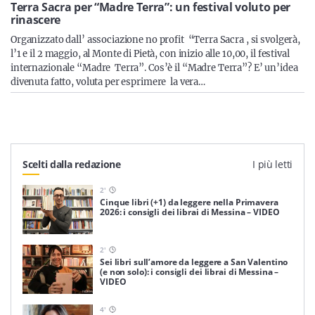
Sicilia
Terra Sacra per “Madre Terra”: un festival voluto per
rinascere
Organizzato dall’ associazione no profit “Terra Sacra , si svolgerà,
l’1 e il 2 maggio, al Monte di Pietà, con inizio alle 10,00, il festival
internazionale “Madre Terra”. Cos’è il “Madre Terra”? E’ un’idea
Servizi
divenuta fatto, voluta per esprimere la vera…
Resta sempre aggiornato con le ultime news, iscriviti alla
Scelti dalla redazione
I più letti
nostra newsletter
2
'
Iscriviti
Cinque libri (+1) da leggere nella Primavera
2026: i consigli dei librai di Messina – VIDEO
2
'
Sei libri sull’amore da leggere a San Valentino
(e non solo): i consigli dei librai di Messina –
VIDEO
4
'