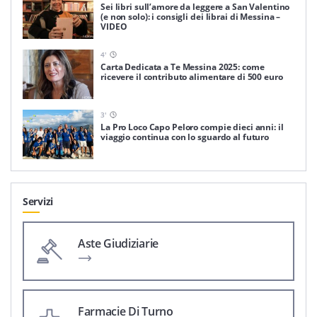
Sei libri sull’amore da leggere a San Valentino
(e non solo): i consigli dei librai di Messina –
VIDEO
4
'
Carta Dedicata a Te Messina 2025: come
ricevere il contributo alimentare di 500 euro
3
'
La Pro Loco Capo Peloro compie dieci anni: il
viaggio continua con lo sguardo al futuro
Servizi
Aste Giudiziarie
Farmacie Di Turno