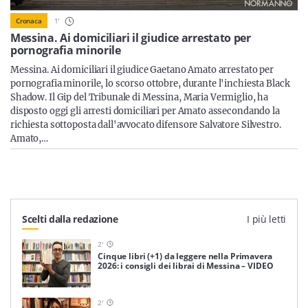
Sicilia
1
'
Cronaca
Messina. Ai domiciliari il giudice arrestato per
pornografia minorile
Messina. Ai domiciliari il giudice Gaetano Amato arrestato per
Servizi
pornografia minorile, lo scorso ottobre, durante l'inchiesta Black
Shadow. Il Gip del Tribunale di Messina, Maria Vermiglio, ha
disposto oggi gli arresti domiciliari per Amato assecondando la
richiesta sottoposta dall'avvocato difensore Salvatore Silvestro.
Amato,…
Resta sempre aggiornato con le ultime news, iscriviti alla
nostra newsletter
Iscriviti
Scelti dalla redazione
I più letti
2
'
Cinque libri (+1) da leggere nella Primavera
2026: i consigli dei librai di Messina – VIDEO
2
'