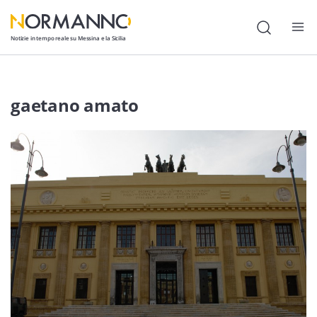
Notizie in tempo reale su Messina e la Sicilia
Attualità
gaetano amato
Cronaca
Politica
Cultura
Lavoro
Società
Economia
Sport