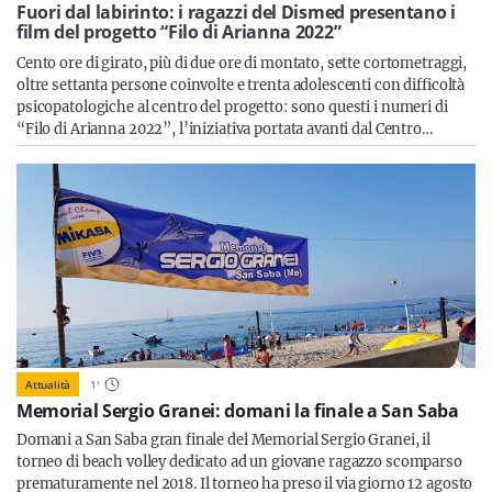
Sicilia
Fuori dal labirinto: i ragazzi del Dismed presentano i
film del progetto “Filo di Arianna 2022”
Cento ore di girato, più di due ore di montato, sette cortometraggi,
oltre settanta persone coinvolte e trenta adolescenti con difficoltà
psicopatologiche al centro del progetto: sono questi i numeri di
Servizi
“Filo di Arianna 2022”, l’iniziativa portata avanti dal Centro…
Resta sempre aggiornato con le ultime news, iscriviti alla
nostra newsletter
Iscriviti
Attualità
1
'
Memorial Sergio Granei: domani la finale a San Saba
Domani a San Saba gran finale del Memorial Sergio Granei, il
torneo di beach volley dedicato ad un giovane ragazzo scomparso
prematuramente nel 2018. Il torneo ha preso il via giorno 12 agosto