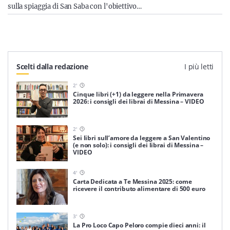
sulla spiaggia di San Saba con l'obiettivo…
Scelti dalla redazione
I più letti
2
'
Cinque libri (+1) da leggere nella Primavera
2026: i consigli dei librai di Messina – VIDEO
2
'
Sei libri sull’amore da leggere a San Valentino
(e non solo): i consigli dei librai di Messina –
VIDEO
4
'
Carta Dedicata a Te Messina 2025: come
ricevere il contributo alimentare di 500 euro
3
'
La Pro Loco Capo Peloro compie dieci anni: il