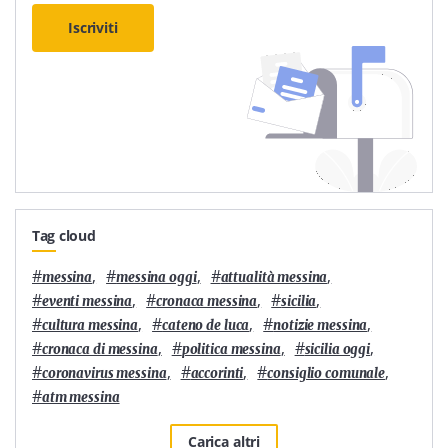
Iscriviti
Tag cloud
#
,
#
,
#
,
messina
messina oggi
attualità messina
#
,
#
,
#
,
eventi messina
cronaca messina
sicilia
#
,
#
,
#
,
cultura messina
cateno de luca
notizie messina
#
,
#
,
#
,
cronaca di messina
politica messina
sicilia oggi
#
,
#
,
#
,
coronavirus messina
accorinti
consiglio comunale
#
atm messina
Carica altri