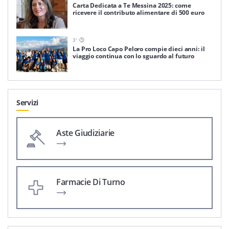
Carta Dedicata a Te Messina 2025: come
ricevere il contributo alimentare di 500 euro
3
'
La Pro Loco Capo Peloro compie dieci anni: il
viaggio continua con lo sguardo al futuro
Servizi
Aste Giudiziarie
Farmacie Di Turno