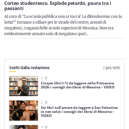
Sicilia
Corteo studentesco. Esplode petardo, paura tra i
passanti
Al coro di "La scuola pubblica non si tocca! La difenderemo con la
lotta!" tornano a sfilare per le strade del centro, armati di
megafoni, i ragazzi delle scuole superiori di Messina. Non era
Servizi
evidentemente armato solo di megafono quel…
Resta sempre aggiornato con le ultime news, iscriviti alla
Scelti dalla redazione
I più letti
nostra newsletter
2
'
Iscriviti
Cinque libri (+1) da leggere nella Primavera
2026: i consigli dei librai di Messina – VIDEO
2
'
Sei libri sull’amore da leggere a San Valentino
(e non solo): i consigli dei librai di Messina –
VIDEO
4
'