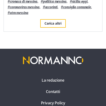
#
,
#
,
#
,
cronaca di messina
politica messina
sicilia oggi
#
,
#
,
#
,
coronavirus messina
accorinti
consiglio comunale
#
atm messina
Carica altri
La redazione
Contatti
Privacy Policy