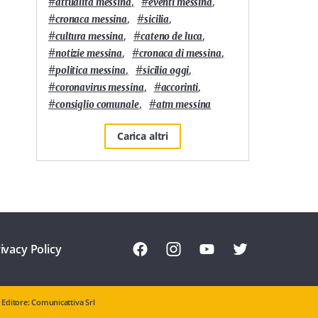
#
,
#
,
attualità messina
eventi messina
#
,
#
,
cronaca messina
sicilia
#
,
#
,
cultura messina
cateno de luca
#
,
#
,
notizie messina
cronaca di messina
#
,
#
,
politica messina
sicilia oggi
#
,
#
,
coronavirus messina
accorinti
#
,
#
consiglio comunale
atm messina
Carica altri
ivacy Policy
Editore: Comunicattiva Srl