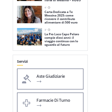
librai di Messina – VIDEO
4
'
Carta Dedicata a Te
Messina 2025: come
ricevere il contributo
alimentare di 500 euro
3
'
La Pro Loco Capo Peloro
compie dieci anni: il
viaggio continua con lo
sguardo al futuro
Servizi
Aste Giudiziarie
Farmacie Di Turno