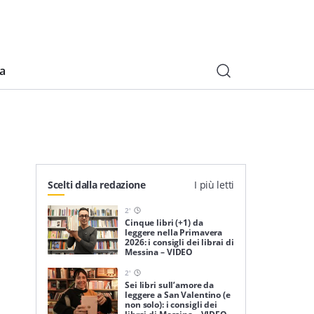
ia
Scelti dalla redazione
I più letti
2
'
Cinque libri (+1) da
leggere nella Primavera
2026: i consigli dei librai di
Messina – VIDEO
2
'
Sei libri sull’amore da
leggere a San Valentino (e
non solo): i consigli dei