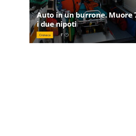
Auto in un burrone. Muore 7
i due nipoti
1
'
Cronaca