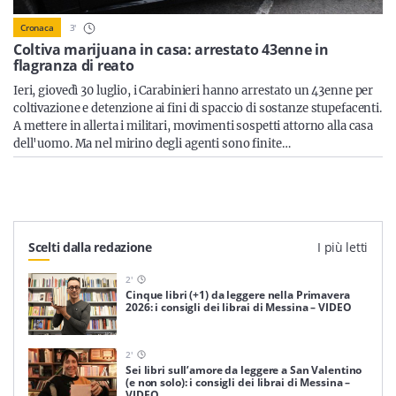
Sicilia
3
'
Cronaca
Coltiva marijuana in casa: arrestato 43enne in
flagranza di reato
Ieri, giovedì 30 luglio, i Carabinieri hanno arrestato un 43enne per
Servizi
coltivazione e detenzione ai fini di spaccio di sostanze stupefacenti.
A mettere in allerta i militari, movimenti sospetti attorno alla casa
dell'uomo. Ma nel mirino degli agenti sono finite…
Resta sempre aggiornato con le ultime news, iscriviti alla
nostra newsletter
Iscriviti
Scelti dalla redazione
I più letti
2
'
Cinque libri (+1) da leggere nella Primavera
2026: i consigli dei librai di Messina – VIDEO
2
'
Sei libri sull’amore da leggere a San Valentino
(e non solo): i consigli dei librai di Messina –
VIDEO