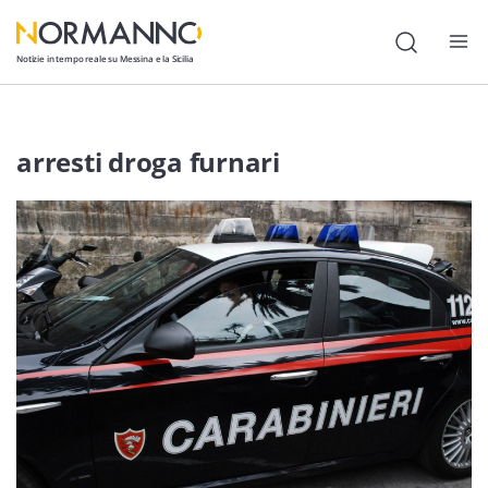
Notizie in tempo reale su Messina e la Sicilia
Attualità
arresti droga furnari
Cronaca
Politica
Cultura
Lavoro
Società
Economia
Sport