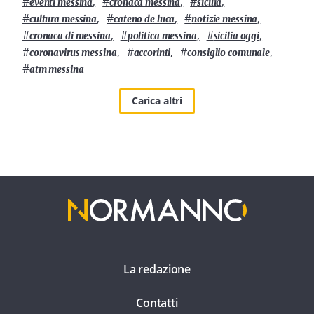
#
,
#
,
#
,
eventi messina
cronaca messina
sicilia
#
,
#
,
#
,
cultura messina
cateno de luca
notizie messina
#
,
#
,
#
,
cronaca di messina
politica messina
sicilia oggi
#
,
#
,
#
,
coronavirus messina
accorinti
consiglio comunale
#
atm messina
Carica altri
La redazione
Contatti