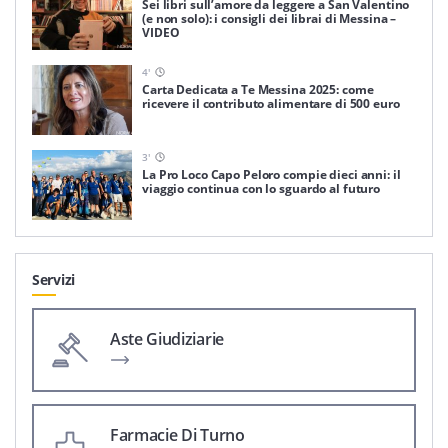
Sei libri sull’amore da leggere a San Valentino
(e non solo): i consigli dei librai di Messina –
VIDEO
4
'
Carta Dedicata a Te Messina 2025: come
ricevere il contributo alimentare di 500 euro
3
'
La Pro Loco Capo Peloro compie dieci anni: il
viaggio continua con lo sguardo al futuro
Servizi
Aste Giudiziarie
Farmacie Di Turno