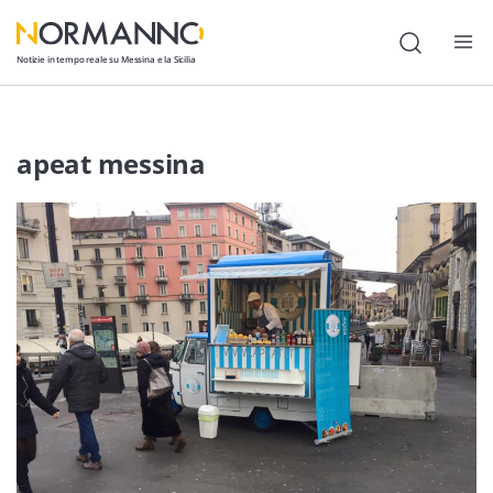
Notizie in tempo reale su Messina e la Sicilia
Attualità
apeat messina
Cronaca
Politica
Cultura
Lavoro
Società
Economia
Sport