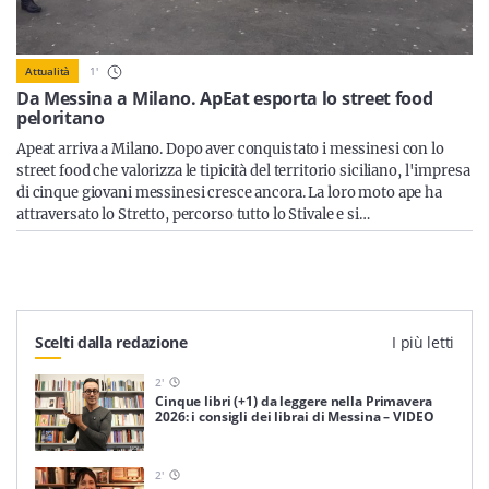
Sicilia
1
'
Attualità
Da Messina a Milano. ApEat esporta lo street food
peloritano
Servizi
Apeat arriva a Milano. Dopo aver conquistato i messinesi con lo
street food che valorizza le tipicità del territorio siciliano, l'impresa
di cinque giovani messinesi cresce ancora. La loro moto ape ha
attraversato lo Stretto, percorso tutto lo Stivale e si…
Resta sempre aggiornato con le ultime news, iscriviti alla
nostra newsletter
Iscriviti
Scelti dalla redazione
I più letti
2
'
Cinque libri (+1) da leggere nella Primavera
2026: i consigli dei librai di Messina – VIDEO
2
'