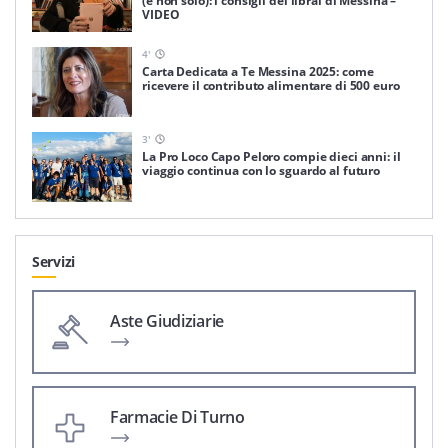
(e non solo): i consigli dei librai di Messina –
VIDEO
4
'
Carta Dedicata a Te Messina 2025: come
ricevere il contributo alimentare di 500 euro
3
'
La Pro Loco Capo Peloro compie dieci anni: il
viaggio continua con lo sguardo al futuro
Servizi
Aste Giudiziarie
Farmacie Di Turno