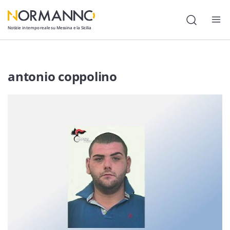
Notizie in tempo reale su Messina e la Sicilia
Attualità
antonio coppolino
Cronaca
Politica
Cultura
Lavoro
Società
Economia
Sport