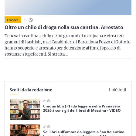
Sicilia
1
'
Cronaca
Oltre un chilo di droga nella sua cantina. Arrestato
Servizi
Teneva in cantina 1 chilo e 200 grammi di marijuana e circa 120
grammi di hashish, ma i Carabinieri di Barcellona Pozzo di Gotto lo
hanno scoperto e arrestato per detenzione ai fini di spaccio di
sostanze stupefacenti. Si stratta…
Resta sempre aggiornato con le ultime news, iscriviti alla
nostra newsletter
Iscriviti
Scelti dalla redazione
I più letti
2
'
Cinque libri (+1) da leggere nella Primavera
2026: i consigli dei librai di Messina – VIDEO
2
'
Sei libri sull’amore da leggere a San Valentino