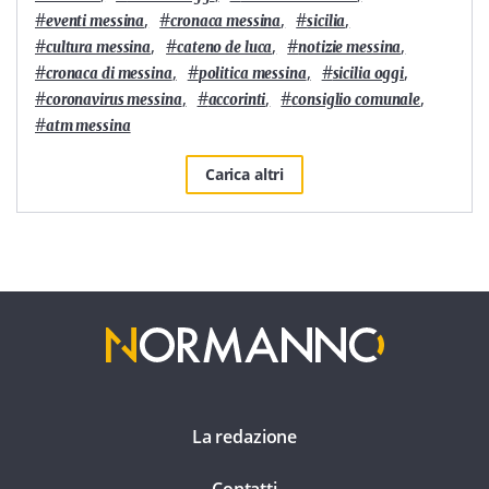
#
,
#
,
#
,
eventi messina
cronaca messina
sicilia
#
,
#
,
#
,
cultura messina
cateno de luca
notizie messina
#
,
#
,
#
,
cronaca di messina
politica messina
sicilia oggi
#
,
#
,
#
,
coronavirus messina
accorinti
consiglio comunale
#
atm messina
Carica altri
La redazione
Contatti