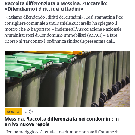
Sicilia
Raccolta differenziata a Messina. Zuccarello:
«Difendiamo i diritti dei cittadini»
«Stiamo difendendo i diritti dei cittadini». Così stamattina l'ex
consigliere comunale Santi Daniele Zuccarello ha spiegato il
motivo che lo ha portato – insieme all'Associazione Nazionale
Servizi
Amministratori di Condominio Immobiliari (ANACI)– a fare
ricorso al Tar contro l'ordinanza sindacale presentata dal…
Resta sempre aggiornato con le ultime news, iscriviti alla
nostra newsletter
Iscriviti
Attualità
2
'
Messina. Raccolta differenziata nei condomini: in
arrivo nuove regole
Ieri pomeriggio si è tenuta una riunione presso il Comune di