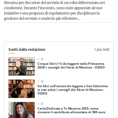
Messina per discutere del servizio di raccolta differenziata nei
condomini. Durante l'incontro, sono state appuntate alcune
iniziative e una proposta di regolamento per disciplinare la
gestione del servizio e renderlo più efficiente.…
Scelti dalla redazione
I più letti
2
'
Cinque libri (+1) da leggere nella Primavera
2026: i consigli dei librai di Messina – VIDEO
2
'
Sei libri sull’amore da leggere a San Valentino
(e non solo): i consigli dei librai di Messina –
VIDEO
4
'
Carta Dedicata a Te Messina 2025: come
ricevere il contributo alimentare di 500 euro