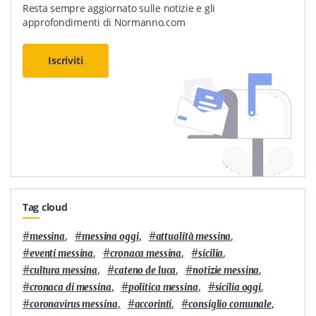
Resta sempre aggiornato sulle notizie e gli
approfondimenti di Normanno.com
Iscriviti
Tag cloud
#
,
#
,
#
,
messina
messina oggi
attualità messina
#
,
#
,
#
,
eventi messina
cronaca messina
sicilia
#
,
#
,
#
,
cultura messina
cateno de luca
notizie messina
#
,
#
,
#
,
cronaca di messina
politica messina
sicilia oggi
#
,
#
,
#
,
coronavirus messina
accorinti
consiglio comunale