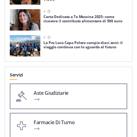
4
'
Carta Dedicata a Te Messina 2025: come
ricevere il contributo alimentare di 500 euro
3
'
La Pro Loco Capo Peloro compie dieci anni: il
viaggio continua con lo sguardo al futuro
Servizi
Aste Giudiziarie
Farmacie Di Turno