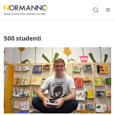
Notizie in tempo reale su Messina e la Sicilia
Attualità
500 studenti
Cronaca
Politica
Cultura
Lavoro
Società
Economia
Sport