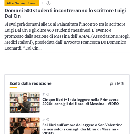
Sicilia
1
'
Altre Notizie,
Eventi
Domani 500 studenti incontreranno lo scrittore Luigi
Dal Cin
Si svolgerà domani alle 10 al Palacultura l’incontro tra lo scrittore
Luigi Dal Cin e gli oltre 500 studenti messinesi. L’evento è
Servizi
promosso dalla sezione di Messina dell'AMMI (Associazione Mogli
Medici Italiani), presieduta dall'avvocato Francesca De Domenico
Leonardi. “Dal Cin…
Resta sempre aggiornato con le ultime news, iscriviti alla
nostra newsletter
Scelti dalla redazione
I più letti
Iscriviti
2
'
Cinque libri (+1) da leggere nella Primavera
2026: i consigli dei librai di Messina – VIDEO
2
'
Sei libri sull’amore da leggere a San Valentino
(e non solo): i consigli dei librai di Messina –
VIDEO