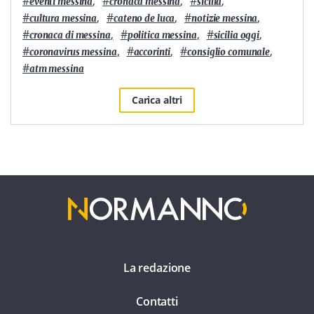
#
,
#
,
#
,
eventi messina
cronaca messina
sicilia
#
,
#
,
#
,
cultura messina
cateno de luca
notizie messina
#
,
#
,
#
,
cronaca di messina
politica messina
sicilia oggi
#
,
#
,
#
,
coronavirus messina
accorinti
consiglio comunale
#
atm messina
Carica altri
La redazione
Contatti